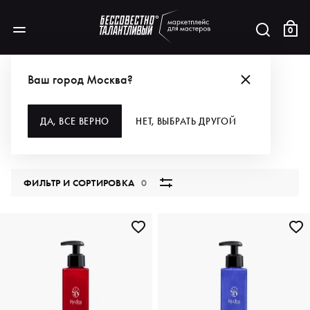
0
КАТАЛОГ
Ваш город Москва?
ВСЕ КАТЕГОРИИ
ДА, ВСЕ ВЕРНО
НЕТ, ВЫБРАТЬ ДРУГОЙ
5848 продуктов
ФИЛЬТР И СОРТИРОВКА
0