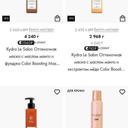
190
190
для
бьюти-мастера
для
бьюти-мастера
3 560
2 492
₽
₽
4 240
2 968
₽
₽
в сплит
1060₽
4 240
₽
в сплит
742₽
Kydra Le Salon Оттеночная
Kydra Le Salon Оттеночная
маска с маслом манго и
маска с маслом манго и
фундука Color Boosting Mask
экстрактом мёда Color Boosting
Mango Hazelnut, светло-
Mask Mango Honey, золотая
коричневая light brown, 190 мл
Golden, 190 мл
ДЛЯ ПРОФИ