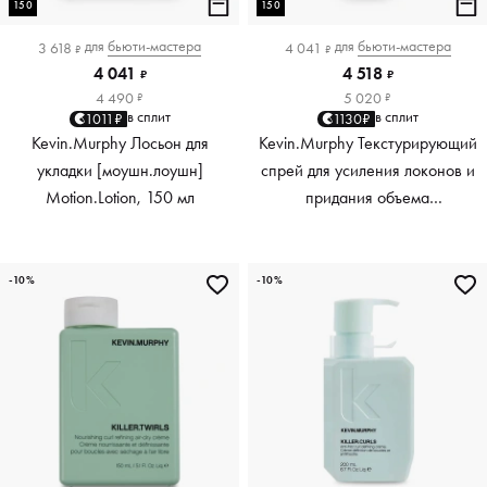
150
150
для
бьюти-мастера
для
бьюти-мастера
3 618
4 041
₽
₽
4 041
4 518
₽
₽
4 490
5 020
₽
₽
в сплит
в сплит
1011₽
1130₽
Kevin.Murphy Лосьон для
Kevin.Murphy Текстурирующий
укладки [моушн.лоушн]
спрей для усиления локонов и
Motion.Lotion, 150 мл
придания объема
[киллер.вэйвс] Killer.Waves,
150 мл
-10%
-10%