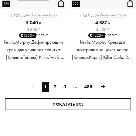
150
200
для
бьюти-мастера
для
бьюти-мастера
4 509
4 365
₽
₽
5 040
4 887
₽
₽
5 600
5 430
₽
₽
в сплит
в сплит
1260₽
1222₽
Kevin.Murphy Дефинирующий
Kevin.Murphy Крем для
крем для усиления завитка
контроля вьющихся волос
[Киллер.Твёрлз] Killer.Twirls,
[Киллер.Кёрлз] Killer.Curls, 200
150 мл
мл
1
2
3
…
488
ПОКАЗАТЬ ВСЕ