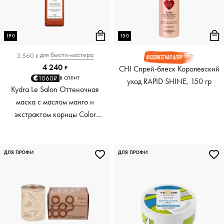
190
150
для
бьюти-мастера
3 560
₽
4 240
CHI Спрей-блеск Королевский
₽
в сплит
1060₽
уход RAPID SHINE, 150 гр
Kydra Le Salon Оттеночная
маска с маслом манго и
экстрактом корицы Color
Boosting Mask Mango
Cinnamon, медный Copper,
190 мл
ДЛЯ ПРОФИ
ДЛЯ ПРОФИ