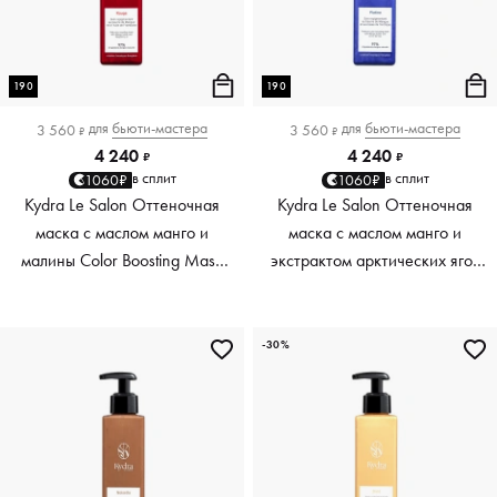
190
190
для
бьюти-мастера
для
бьюти-мастера
3 560
3 560
₽
₽
4 240
4 240
₽
₽
в сплит
в сплит
1060₽
1060₽
Kydra Le Salon Оттеночная
Kydra Le Salon Оттеночная
маска с маслом манго и
маска с маслом манго и
малины Color Boosting Mask
экстрактом арктических ягод
Mango raspberry, красный red,
Color Boosting Mask Mango
190 мл
Arctic Berries, платиновый
platinum, 190 мл
-30%