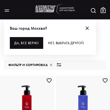
0
КАТАЛОГ
Ваш город Москва?
ВСЕ КАТЕГОРИИ
ДА, ВСЕ ВЕРНО
НЕТ, ВЫБРАТЬ ДРУГОЙ
5851 продукт
ФИЛЬТР И СОРТИРОВКА
0