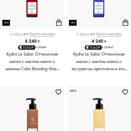
190
190
для
бьюти-мастера
для
бьюти-мастера
3 560
3 560
₽
₽
4 240
4 240
₽
₽
в сплит
в сплит
1060₽
1060₽
Kydra Le Salon Оттеночная
Kydra Le Salon Оттеночная
маска с маслом манго и
маска с маслом манго и
малины Color Boosting Mask
экстрактом арктических ягод
Mango raspberry, красный red,
Color Boosting Mask Mango
190 мл
Arctic Berries, платиновый
platinum, 190 мл
-30%