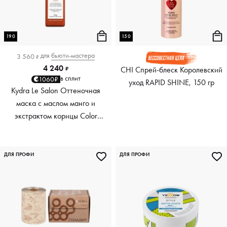
190
150
для
бьюти-мастера
3 560
₽
4 240
CHI Спрей-блеск Королевский
₽
в сплит
1060₽
уход RAPID SHINE, 150 гр
Kydra Le Salon Оттеночная
маска с маслом манго и
экстрактом корицы Color
Boosting Mask Mango
Cinnamon, медный Copper,
190 мл
ДЛЯ ПРОФИ
ДЛЯ ПРОФИ