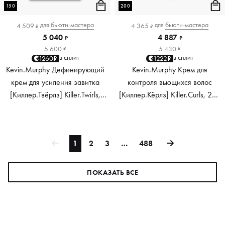
150
200
для
бьюти-мастера
для
бьюти-мастера
4 509
4 365
₽
₽
5 040
4 887
₽
₽
5 600
5 430
₽
₽
в сплит
в сплит
1260₽
1222₽
Kevin.Murphy Дефинирующий
Kevin.Murphy Крем для
крем для усиления завитка
контроля вьющихся волос
[Киллер.Твёрлз] Killer.Twirls,
[Киллер.Кёрлз] Killer.Curls, 200
150 мл
мл
1
2
3
…
488
ПОКАЗАТЬ ВСЕ