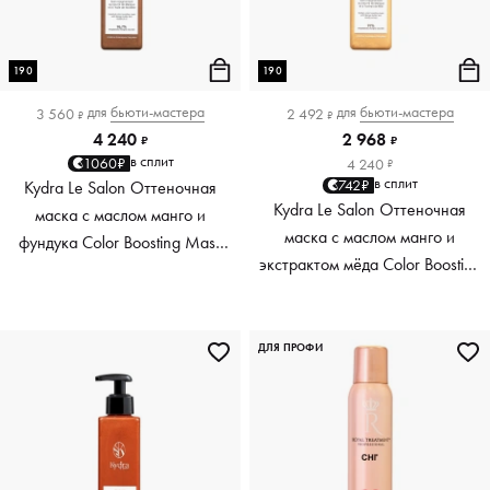
190
190
для
бьюти-мастера
для
бьюти-мастера
3 560
2 492
₽
₽
4 240
2 968
₽
₽
в сплит
1060₽
4 240
₽
в сплит
742₽
Kydra Le Salon Оттеночная
Kydra Le Salon Оттеночная
маска с маслом манго и
маска с маслом манго и
фундука Color Boosting Mask
экстрактом мёда Color Boosting
Mango Hazelnut, светло-
Mask Mango Honey, золотая
коричневая light brown, 190 мл
Golden, 190 мл
ДЛЯ ПРОФИ