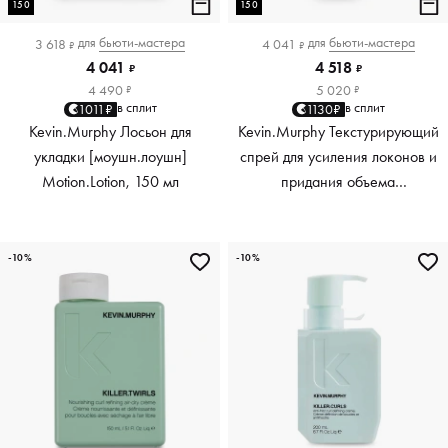
150
150
для
бьюти-мастера
для
бьюти-мастера
3 618
4 041
₽
₽
4 041
4 518
₽
₽
4 490
5 020
₽
₽
в сплит
в сплит
1011₽
1130₽
Kevin.Murphy Лосьон для
Kevin.Murphy Текстурирующий
укладки [моушн.лоушн]
спрей для усиления локонов и
Motion.Lotion, 150 мл
придания объема
[киллер.вэйвс] Killer.Waves,
150 мл
-10%
-10%