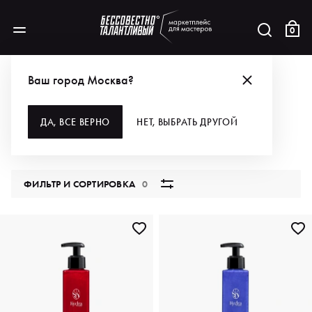
0
КАТАЛОГ
Ваш город Москва?
ВСЕ КАТЕГОРИИ
ДА, ВСЕ ВЕРНО
НЕТ, ВЫБРАТЬ ДРУГОЙ
5876 продуктов
ФИЛЬТР И СОРТИРОВКА
0