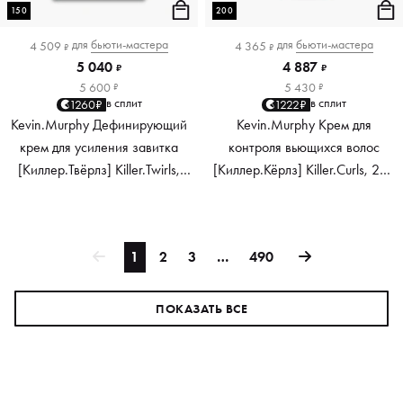
150
200
для
бьюти-мастера
для
бьюти-мастера
4 509
4 365
₽
₽
5 040
4 887
₽
₽
5 600
5 430
₽
₽
в сплит
в сплит
1260₽
1222₽
Kevin.Murphy Дефинирующий
Kevin.Murphy Крем для
крем для усиления завитка
контроля вьющихся волос
[Киллер.Твёрлз] Killer.Twirls,
[Киллер.Кёрлз] Killer.Curls, 200
150 мл
мл
1
2
3
…
490
ПОКАЗАТЬ ВСЕ