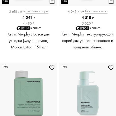
150
150
для
бьюти-мастера
для
бьюти-мастера
3 618
4 041
₽
₽
4 041
4 518
₽
₽
4 490
5 020
₽
₽
в сплит
в сплит
1011₽
1130₽
Kevin.Murphy Лосьон для
Kevin.Murphy Текстурирующий
укладки [моушн.лоушн]
спрей для усиления локонов и
Motion.Lotion, 150 мл
придания объема
[киллер.вэйвс] Killer.Waves,
150 мл
-10%
-10%