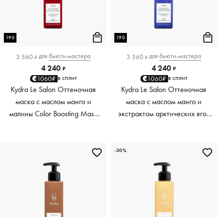
190
190
для
бьюти-мастера
для
бьюти-мастера
3 560
3 560
₽
₽
4 240
4 240
₽
₽
в сплит
в сплит
1060₽
1060₽
Kydra Le Salon Оттеночная
Kydra Le Salon Оттеночная
маска с маслом манго и
маска с маслом манго и
малины Color Boosting Mask
экстрактом арктических ягод
Mango raspberry, красный red,
Color Boosting Mask Mango
190 мл
Arctic Berries, платиновый
platinum, 190 мл
-30%