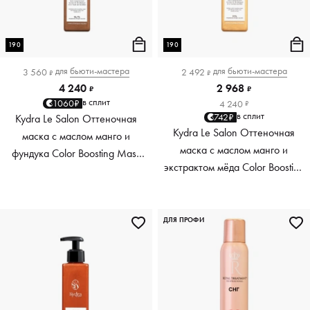
190
190
для
бьюти-мастера
для
бьюти-мастера
3 560
2 492
₽
₽
4 240
2 968
₽
₽
в сплит
1060₽
4 240
₽
в сплит
742₽
Kydra Le Salon Оттеночная
Kydra Le Salon Оттеночная
маска с маслом манго и
маска с маслом манго и
фундука Color Boosting Mask
экстрактом мёда Color Boosting
Mango Hazelnut, светло-
Mask Mango Honey, золотая
коричневая light brown, 190 мл
Golden, 190 мл
ДЛЯ ПРОФИ