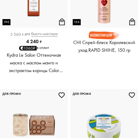
190
150
для
бьюти-мастера
3 560
₽
4 240
CHI Спрей-блеск Королевский
₽
в сплит
1060₽
уход RAPID SHINE, 150 гр
Kydra Le Salon Оттеночная
маска с маслом манго и
экстрактом корицы Color
Boosting Mask Mango
Cinnamon, медный Copper,
190 мл
ДЛЯ ПРОФИ
ДЛЯ ПРОФИ