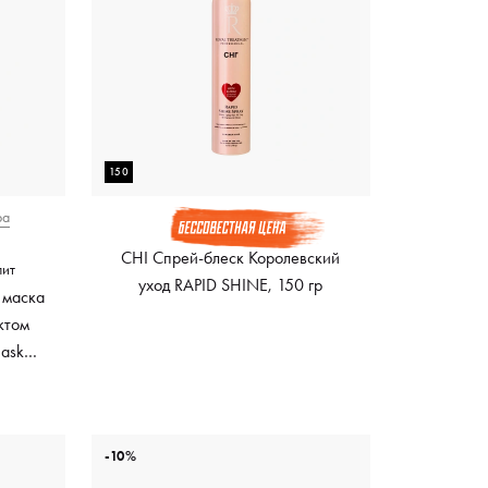
150
ра
CHI Спрей-блеск Королевский
лит
уход RAPID SHINE, 150 гр
 маска
ктом
Mask
ный
-10%