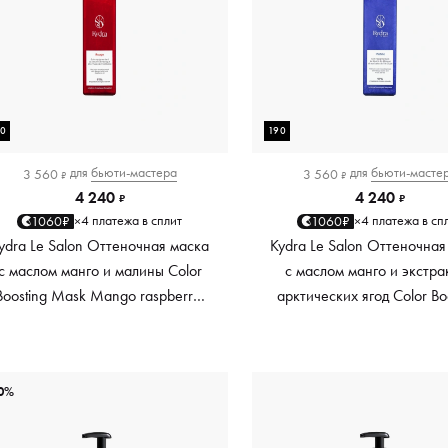
90
190
для
бьюти-мастера
для
бьюти-масте
3 560
3 560
₽
₽
4 240
4 240
₽
₽
4 платежа в сплит
4 платежа в сп
1060₽
1060₽
×
×
ydra Le Salon Оттеночная маска
Kydra Le Salon Оттеночная
с маслом манго и малины Color
с маслом манго и экстра
Boosting Mask Mango raspberry,
арктических ягод Color Bo
красный red, 190 мл
Mask Mango Arctic Berri
платиновый platinum, 19
0%