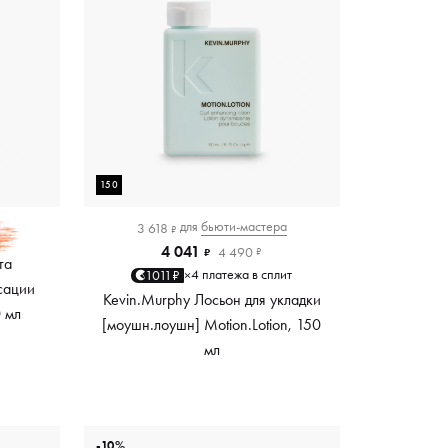
150
для
бьюти-мастера
3 618
₽
4 041
4 490
₽
₽
та
4 платежа в сплит
1011₽
×
сации
Kevin.Murphy Лосьон для укладки
0 мл
[моушн.лоушн] Motion.Lotion, 150
мл
-10%