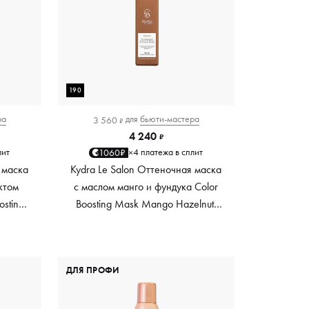
190
ра
для
бьюти-мастера
3 560
₽
4 240
₽
лит
4 платежа в сплит
1060₽
×
 маска
Kydra Le Salon Оттеночная маска
ктом
с маслом манго и фундука Color
osting
Boosting Mask Mango Hazelnut,
es,
светло-коричневая light brown,
0 мл
190 мл
ДЛЯ ПРОФИ