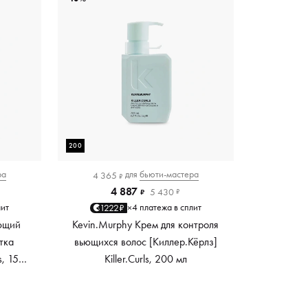
200
ра
для
бьюти-мастера
4 365
₽
4 887
5 430
₽
₽
лит
4 платежа в сплит
1222₽
×
ющий
Kevin.Murphy Крем для контроля
тка
вьющихся волос [Киллер.Кёрлз]
s, 150
Killer.Curls, 200 мл