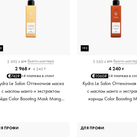
90
190
для
бьюти-мастера
для
бьюти-масте
2 492
3 560
₽
₽
2 968
4 240
4 240
₽
₽
₽
4 платежа в сплит
4 платежа в сп
742₽
1060₽
×
×
ydra Le Salon Оттеночная маска
Kydra Le Salon Оттеночная
с маслом манго и экстрактом
с маслом манго и экстра
ёда Color Boosting Mask Mango
корицы Color Boosting 
Honey, золотая Golden, 190 мл
Mango Cinnamon, мед
Copper, 190 мл
ЛЯ ПРОФИ
ДЛЯ ПРОФИ