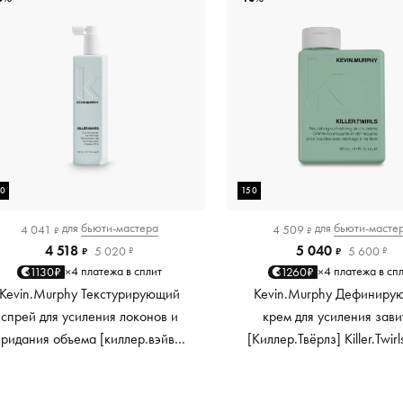
50
150
для
бьюти-мастера
для
бьюти-масте
4 041
4 509
₽
₽
4 518
5 040
5 020
5 600
₽
₽
₽
₽
4 платежа в сплит
4 платежа в сп
1130₽
1260₽
×
×
Kevin.Murphy Текстурирующий
Kevin.Murphy Дефиниру
спрей для усиления локонов и
крем для усиления зави
придания объема [киллер.вэйвс]
[Киллер.Твёрлз] Killer.Twirl
Killer.Waves, 150 мл
мл