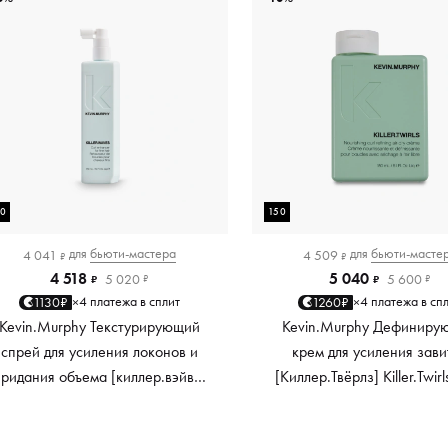
50
150
для
бьюти-мастера
для
бьюти-масте
4 041
4 509
₽
₽
4 518
5 040
5 020
5 600
₽
₽
₽
₽
4 платежа в сплит
4 платежа в сп
1130₽
1260₽
×
×
Kevin.Murphy Текстурирующий
Kevin.Murphy Дефиниру
спрей для усиления локонов и
крем для усиления зави
придания объема [киллер.вэйвс]
[Киллер.Твёрлз] Killer.Twirl
Killer.Waves, 150 мл
мл