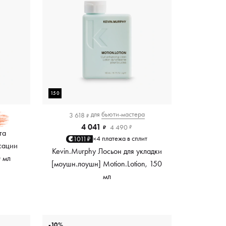
150
для
бьюти-мастера
3 618
₽
4 041
4 490
₽
₽
та
4 платежа в сплит
1011₽
×
сации
Kevin.Murphy Лосьон для укладки
0 мл
[моушн.лоушн] Motion.Lotion, 150
мл
-10%