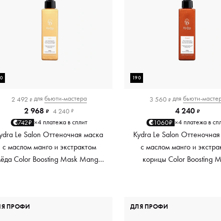
90
190
для
бьюти-мастера
для
бьюти-масте
2 492
3 560
₽
₽
2 968
4 240
4 240
₽
₽
₽
4 платежа в сплит
4 платежа в сп
742₽
1060₽
×
×
ydra Le Salon Оттеночная маска
Kydra Le Salon Оттеночная
с маслом манго и экстрактом
с маслом манго и экстра
ёда Color Boosting Mask Mango
корицы Color Boosting 
Honey, золотая Golden, 190 мл
Mango Cinnamon, мед
Copper, 190 мл
ЛЯ ПРОФИ
ДЛЯ ПРОФИ