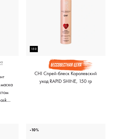
150
ра
CHI Спрей-блеск Королевский
лит
уход RAPID SHINE, 150 гр
 маска
ктом
Mask
ный
-10%