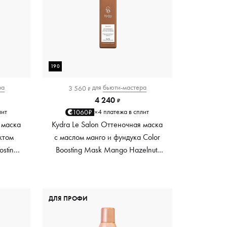
190
ра
для
бьюти-мастера
3 560
₽
4 240
₽
лит
4 платежа в сплит
1060₽
×
 маска
Kydra Le Salon Оттеночная маска
ктом
с маслом манго и фундука Color
osting
Boosting Mask Mango Hazelnut,
es,
светло-коричневая light brown,
0 мл
190 мл
ДЛЯ ПРОФИ