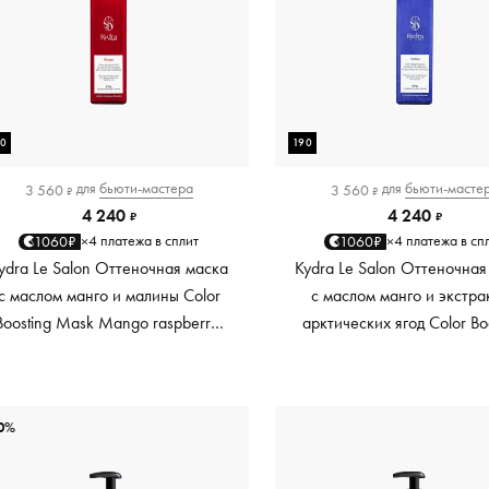
90
190
для
бьюти-мастера
для
бьюти-масте
3 560
3 560
₽
₽
4 240
4 240
₽
₽
4 платежа в сплит
4 платежа в сп
1060₽
1060₽
×
×
ydra Le Salon Оттеночная маска
Kydra Le Salon Оттеночная
с маслом манго и малины Color
с маслом манго и экстра
Boosting Mask Mango raspberry,
арктических ягод Color Bo
красный red, 190 мл
Mask Mango Arctic Berri
платиновый platinum, 19
0%