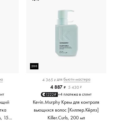
200
ра
для
бьюти-мастера
4 365
₽
4 887
5 430
₽
₽
лит
4 платежа в сплит
1222₽
×
ющий
Kevin.Murphy Крем для контроля
тка
вьющихся волос [Киллер.Кёрлз]
s, 150
Killer.Curls, 200 мл