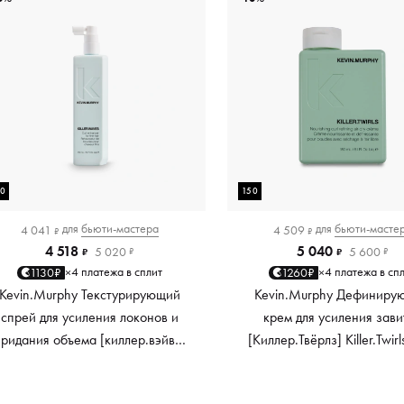
50
150
для
бьюти-мастера
для
бьюти-масте
4 041
4 509
₽
₽
4 518
5 040
5 020
5 600
₽
₽
₽
₽
4 платежа в сплит
4 платежа в сп
1130₽
1260₽
×
×
Kevin.Murphy Текстурирующий
Kevin.Murphy Дефиниру
спрей для усиления локонов и
крем для усиления зави
придания объема [киллер.вэйвс]
[Киллер.Твёрлз] Killer.Twirl
Killer.Waves, 150 мл
мл