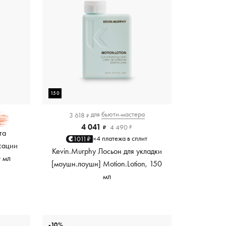
150
для
бьюти-мастера
3 618
₽
4 041
4 490
₽
₽
та
4 платежа в сплит
1011₽
×
сации
Kevin.Murphy Лосьон для укладки
0 мл
[моушн.лоушн] Motion.Lotion, 150
мл
-10%