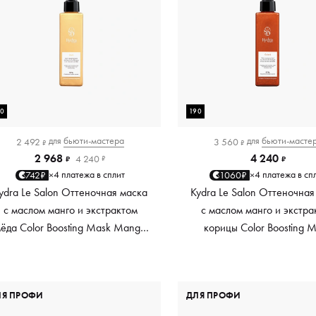
90
190
для
бьюти-мастера
для
бьюти-масте
2 492
3 560
₽
₽
2 968
4 240
4 240
₽
₽
₽
4 платежа в сплит
4 платежа в сп
742₽
1060₽
×
×
ydra Le Salon Оттеночная маска
Kydra Le Salon Оттеночная
с маслом манго и экстрактом
с маслом манго и экстра
ёда Color Boosting Mask Mango
корицы Color Boosting 
Honey, золотая Golden, 190 мл
Mango Cinnamon, мед
Copper, 190 мл
ЛЯ ПРОФИ
ДЛЯ ПРОФИ