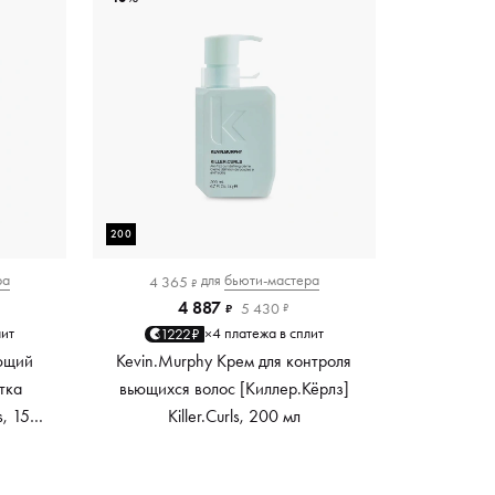
200
ра
для
бьюти-мастера
4 365
₽
4 887
5 430
₽
₽
лит
4 платежа в сплит
1222₽
×
ющий
Kevin.Murphy Крем для контроля
тка
вьющихся волос [Киллер.Кёрлз]
s, 150
Killer.Curls, 200 мл