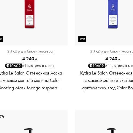
90
190
для
бьюти-мастера
для
бьюти-масте
3 560
3 560
₽
₽
4 240
4 240
₽
₽
4 платежа в сплит
4 платежа в сп
1060₽
1060₽
×
×
ydra Le Salon Оттеночная маска
Kydra Le Salon Оттеночная
с маслом манго и малины Color
с маслом манго и экстра
Boosting Mask Mango raspberry,
арктических ягод Color Bo
красный red, 190 мл
Mask Mango Arctic Berri
платиновый platinum, 19
0%