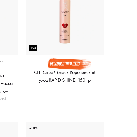
150
ра
CHI Спрей-блеск Королевский
лит
уход RAPID SHINE, 150 гр
 маска
ктом
Mask
ный
-10%