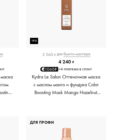
190
ра
для
бьюти-мастера
3 560
₽
4 240
₽
лит
4 платежа в сплит
1060₽
×
 маска
Kydra Le Salon Оттеночная маска
ктом
с маслом манго и фундука Color
osting
Boosting Mask Mango Hazelnut,
es,
светло-коричневая light brown,
0 мл
190 мл
ДЛЯ ПРОФИ