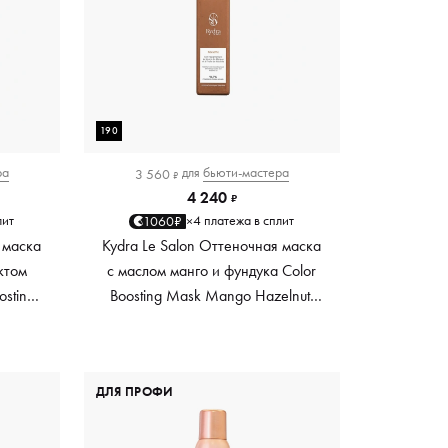
190
ра
для
бьюти-мастера
3 560
₽
4 240
₽
лит
4 платежа в сплит
1060₽
×
 маска
Kydra Le Salon Оттеночная маска
ктом
с маслом манго и фундука Color
osting
Boosting Mask Mango Hazelnut,
es,
светло-коричневая light brown,
0 мл
190 мл
ДЛЯ ПРОФИ