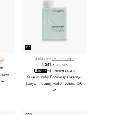
150
для
бьюти-мастера
3 618
₽
4 041
4 490
₽
₽
та
4 платежа в сплит
1011₽
×
сации
Kevin.Murphy Лосьон для укладки
0 мл
[моушн.лоушн] Motion.Lotion, 150
мл
-10%