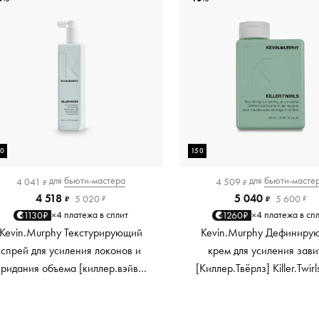
50
150
для
бьюти-мастера
для
бьюти-масте
4 041
4 509
₽
₽
4 518
5 040
5 020
5 600
₽
₽
₽
₽
4 платежа в сплит
4 платежа в сп
1130₽
1260₽
×
×
Kevin.Murphy Текстурирующий
Kevin.Murphy Дефиниру
спрей для усиления локонов и
крем для усиления зави
придания объема [киллер.вэйвс]
[Киллер.Твёрлз] Killer.Twirl
Killer.Waves, 150 мл
мл