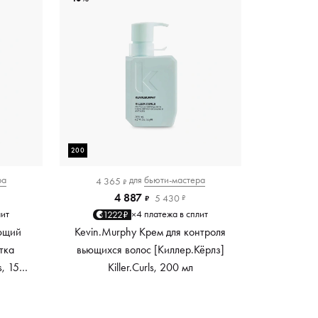
200
ра
для
бьюти-мастера
4 365
₽
4 887
5 430
₽
₽
лит
4 платежа в сплит
1222₽
×
ющий
Kevin.Murphy Крем для контроля
тка
вьющихся волос [Киллер.Кёрлз]
s, 150
Killer.Curls, 200 мл