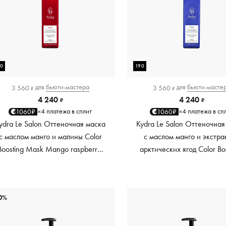
90
190
для
бьюти-мастера
для
бьюти-масте
3 560
3 560
₽
₽
4 240
4 240
₽
₽
4 платежа в сплит
4 платежа в сп
1060₽
1060₽
×
×
ydra Le Salon Оттеночная маска
Kydra Le Salon Оттеночная
с маслом манго и малины Color
с маслом манго и экстра
Boosting Mask Mango raspberry,
арктических ягод Color Bo
красный red, 190 мл
Mask Mango Arctic Berri
платиновый platinum, 19
0%