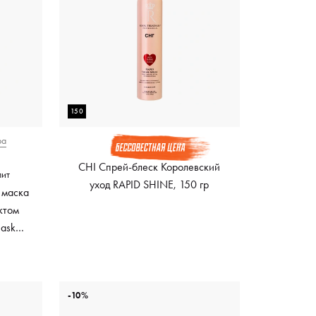
150
ра
CHI Спрей-блеск Королевский
лит
уход RAPID SHINE, 150 гр
 маска
ктом
Mask
ный
-10%