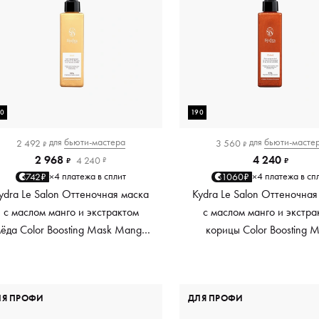
90
190
для
бьюти-мастера
для
бьюти-масте
2 492
3 560
₽
₽
2 968
4 240
4 240
₽
₽
₽
4 платежа в сплит
4 платежа в сп
742₽
1060₽
×
×
ydra Le Salon Оттеночная маска
Kydra Le Salon Оттеночная
с маслом манго и экстрактом
с маслом манго и экстра
ёда Color Boosting Mask Mango
корицы Color Boosting 
Honey, золотая Golden, 190 мл
Mango Cinnamon, мед
Copper, 190 мл
ЛЯ ПРОФИ
ДЛЯ ПРОФИ