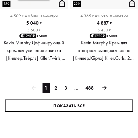
150
200
для
бьюти-мастера
для
бьюти-мастера
4 509
4 365
₽
₽
5 040
4 887
₽
₽
5 600
5 430
₽
₽
в сплит
в сплит
1260₽
1222₽
Kevin.Murphy Дефинирующий
Kevin.Murphy Крем для
крем для усиления завитка
контроля вьющихся волос
[Киллер.Твёрлз] Killer.Twirls,
[Киллер.Кёрлз] Killer.Curls, 200
150 мл
мл
1
2
3
…
488
ПОКАЗАТЬ ВСЕ