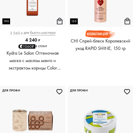
190
150
для
бьюти-мастера
3 560
₽
4 240
CHI Спрей-блеск Королевский
₽
в сплит
1060₽
уход RAPID SHINE, 150 гр
Kydra Le Salon Оттеночная
маска с маслом манго и
экстрактом корицы Color
Boosting Mask Mango
Cinnamon, медный Copper,
190 мл
ДЛЯ ПРОФИ
ДЛЯ ПРОФИ