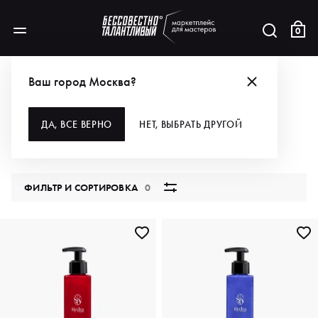
0
КАТАЛОГ
Ваш город Москва?
ВСЕ КАТЕГОРИИ
ДА, ВСЕ ВЕРНО
НЕТ, ВЫБРАТЬ ДРУГОЙ
5851 продукт
ФИЛЬТР И СОРТИРОВКА
0