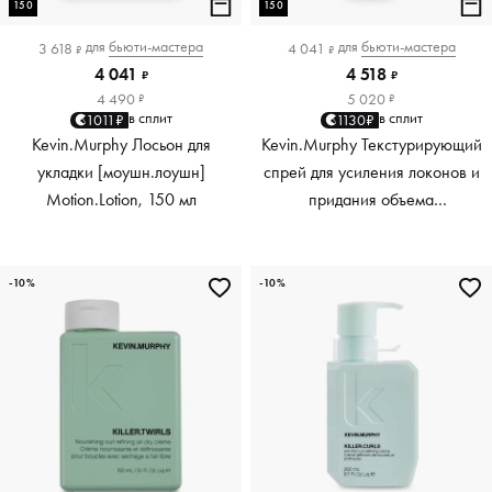
150
150
для
бьюти-мастера
для
бьюти-мастера
3 618
4 041
₽
₽
4 041
4 518
₽
₽
4 490
5 020
₽
₽
в сплит
в сплит
1011₽
1130₽
Kevin.Murphy Лосьон для
Kevin.Murphy Текстурирующий
укладки [моушн.лоушн]
спрей для усиления локонов и
Motion.Lotion, 150 мл
придания объема
[киллер.вэйвс] Killer.Waves,
150 мл
-10%
-10%