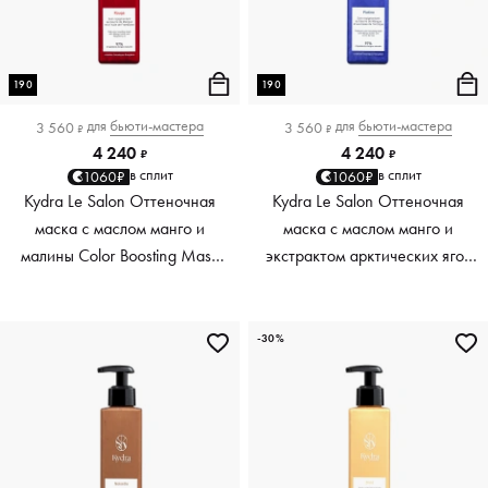
190
190
для
бьюти-мастера
для
бьюти-мастера
3 560
3 560
₽
₽
4 240
4 240
₽
₽
в сплит
в сплит
1060₽
1060₽
Kydra Le Salon Оттеночная
Kydra Le Salon Оттеночная
маска с маслом манго и
маска с маслом манго и
малины Color Boosting Mask
экстрактом арктических ягод
Mango raspberry, красный red,
Color Boosting Mask Mango
190 мл
Arctic Berries, платиновый
platinum, 190 мл
-30%