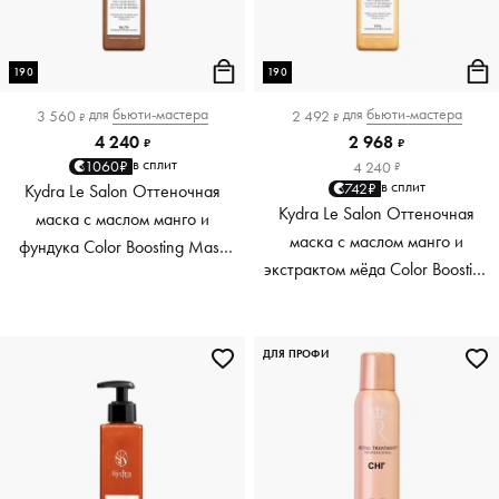
190
190
для
бьюти-мастера
для
бьюти-мастера
3 560
2 492
₽
₽
4 240
2 968
₽
₽
в сплит
1060₽
4 240
₽
в сплит
742₽
Kydra Le Salon Оттеночная
Kydra Le Salon Оттеночная
маска с маслом манго и
маска с маслом манго и
фундука Color Boosting Mask
экстрактом мёда Color Boosting
Mango Hazelnut, светло-
Mask Mango Honey, золотая
коричневая light brown, 190 мл
Golden, 190 мл
ДЛЯ ПРОФИ