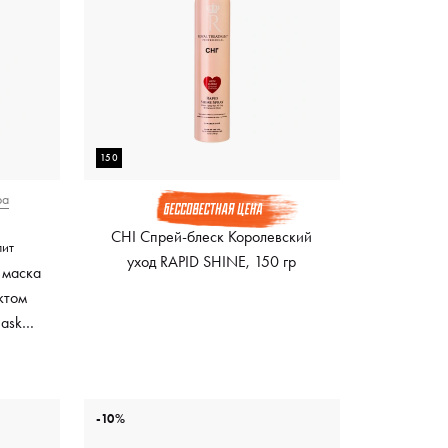
150
ра
CHI Спрей-блеск Королевский
лит
уход RAPID SHINE, 150 гр
 маска
ктом
Mask
ный
-10%