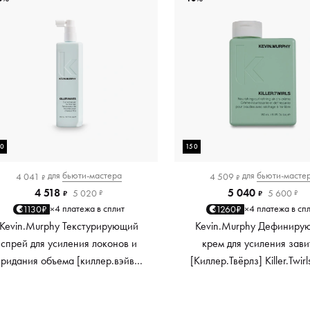
50
150
для
бьюти-мастера
для
бьюти-масте
4 041
4 509
₽
₽
4 518
5 040
5 020
5 600
₽
₽
₽
₽
4 платежа в сплит
4 платежа в сп
1130₽
1260₽
×
×
Kevin.Murphy Текстурирующий
Kevin.Murphy Дефиниру
спрей для усиления локонов и
крем для усиления зави
придания объема [киллер.вэйвс]
[Киллер.Твёрлз] Killer.Twirl
Killer.Waves, 150 мл
мл