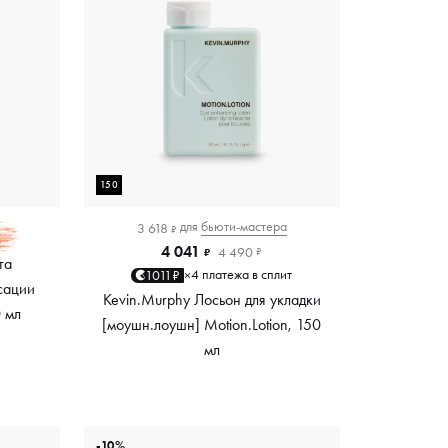
150
для
бьюти-мастера
3 618
₽
4 041
4 490
₽
₽
та
4 платежа в сплит
1011₽
×
сации
Kevin.Murphy Лосьон для укладки
0 мл
[моушн.лоушн] Motion.Lotion, 150
мл
-10%