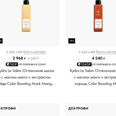
90
190
для
бьюти-мастера
для
бьюти-масте
2 492
3 560
₽
₽
2 968
4 240
4 240
₽
₽
₽
4 платежа в сплит
4 платежа в сп
742₽
1060₽
×
×
ydra Le Salon Оттеночная маска
Kydra Le Salon Оттеночная
с маслом манго и экстрактом
с маслом манго и экстра
ёда Color Boosting Mask Mango
корицы Color Boosting 
Honey, золотая Golden, 190 мл
Mango Cinnamon, мед
Copper, 190 мл
ЛЯ ПРОФИ
ДЛЯ ПРОФИ