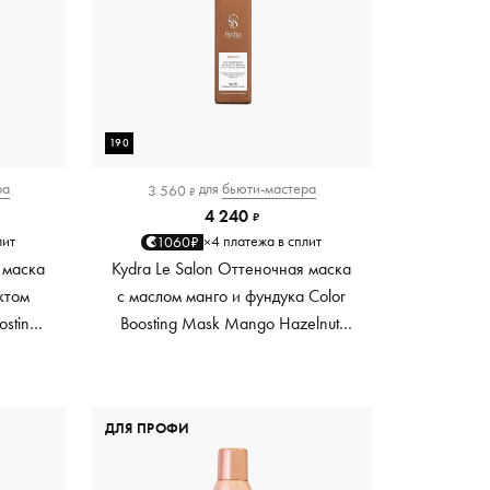
190
ра
для
бьюти-мастера
3 560
₽
4 240
₽
лит
4 платежа в сплит
1060₽
×
 маска
Kydra Le Salon Оттеночная маска
ктом
с маслом манго и фундука Color
osting
Boosting Mask Mango Hazelnut,
es,
светло-коричневая light brown,
0 мл
190 мл
ДЛЯ ПРОФИ