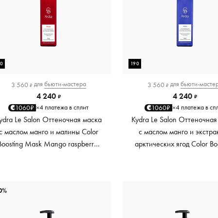
90
190
для
бьюти-мастера
для
бьюти-масте
3 560
3 560
₽
₽
4 240
4 240
₽
₽
4 платежа в сплит
4 платежа в сп
1060₽
1060₽
×
×
ydra Le Salon Оттеночная маска
Kydra Le Salon Оттеночная
с маслом манго и малины Color
с маслом манго и экстра
Boosting Mask Mango raspberry,
арктических ягод Color Bo
красный red, 190 мл
Mask Mango Arctic Berri
платиновый platinum, 19
0%