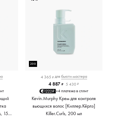
200
ра
для
бьюти-мастера
4 365
₽
4 887
5 430
₽
₽
лит
4 платежа в сплит
1222₽
×
ющий
Kevin.Murphy Крем для контроля
тка
вьющихся волос [Киллер.Кёрлз]
s, 150
Killer.Curls, 200 мл