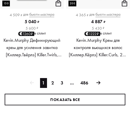
150
200
для
бьюти-мастера
для
бьюти-мастера
4 509
4 365
₽
₽
5 040
4 887
₽
₽
5 600
5 430
₽
₽
в сплит
в сплит
1260₽
1222₽
Kevin.Murphy Дефинирующий
Kevin.Murphy Крем для
крем для усиления завитка
контроля вьющихся волос
[Киллер.Твёрлз] Killer.Twirls,
[Киллер.Кёрлз] Killer.Curls, 200
150 мл
мл
1
2
3
…
486
ПОКАЗАТЬ ВСЕ