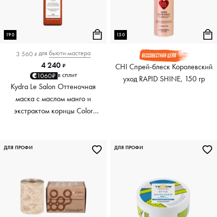
190
150
для
бьюти-мастера
3 560
₽
4 240
CHI Спрей-блеск Королевский
₽
в сплит
1060₽
уход RAPID SHINE, 150 гр
Kydra Le Salon Оттеночная
маска с маслом манго и
экстрактом корицы Color
Boosting Mask Mango
Cinnamon, медный Copper,
190 мл
ДЛЯ ПРОФИ
ДЛЯ ПРОФИ