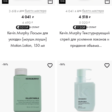
150
150
для
бьюти-мастера
для
бьюти-мастера
3 618
4 041
₽
₽
4 041
4 518
₽
₽
4 490
5 020
₽
₽
в сплит
в сплит
1011₽
1130₽
Kevin.Murphy Лосьон для
Kevin.Murphy Текстурирующий
укладки [моушн.лоушн]
спрей для усиления локонов и
Motion.Lotion, 150 мл
придания объема
[киллер.вэйвс] Killer.Waves,
150 мл
-10%
-10%