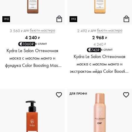
190
190
для
бьюти-мастера
для
бьюти-мастера
3 560
2 492
₽
₽
4 240
2 968
₽
₽
в сплит
1060₽
4 240
₽
в сплит
742₽
Kydra Le Salon Оттеночная
Kydra Le Salon Оттеночная
маска с маслом манго и
маска с маслом манго и
фундука Color Boosting Mask
экстрактом мёда Color Boosting
Mango Hazelnut, светло-
Mask Mango Honey, золотая
коричневая light brown, 190 мл
Golden, 190 мл
ДЛЯ ПРОФИ