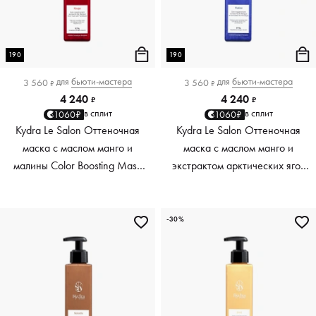
190
190
для
бьюти-мастера
для
бьюти-мастера
3 560
3 560
₽
₽
4 240
4 240
₽
₽
в сплит
в сплит
1060₽
1060₽
Kydra Le Salon Оттеночная
Kydra Le Salon Оттеночная
маска с маслом манго и
маска с маслом манго и
малины Color Boosting Mask
экстрактом арктических ягод
Mango raspberry, красный red,
Color Boosting Mask Mango
190 мл
Arctic Berries, платиновый
platinum, 190 мл
-30%