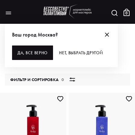
0
КАТАЛОГ
Ваш город Москва?
ВСЕ КАТЕГОРИИ
ДА, ВСЕ ВЕРНО
НЕТ, ВЫБРАТЬ ДРУГОЙ
5829 продуктов
ФИЛЬТР И СОРТИРОВКА
0