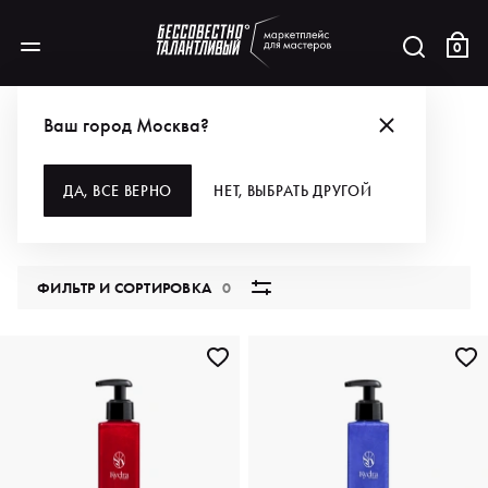
0
КАТАЛОГ
Ваш город Москва?
ВСЕ КАТЕГОРИИ
ДА, ВСЕ ВЕРНО
НЕТ, ВЫБРАТЬ ДРУГОЙ
5850 продуктов
ФИЛЬТР И СОРТИРОВКА
0