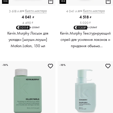
150
150
для
бьюти-мастера
для
бьюти-мастера
3 618
4 041
₽
₽
4 041
4 518
₽
₽
4 490
5 020
₽
₽
в сплит
в сплит
1011₽
1130₽
Kevin.Murphy Лосьон для
Kevin.Murphy Текстурирующий
укладки [моушн.лоушн]
спрей для усиления локонов и
Motion.Lotion, 150 мл
придания объема
[киллер.вэйвс] Killer.Waves,
150 мл
-10%
-10%