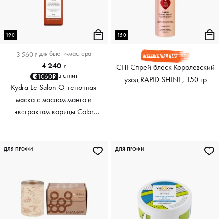
190
150
для
бьюти-мастера
3 560
₽
4 240
CHI Спрей-блеск Королевский
₽
в сплит
1060₽
уход RAPID SHINE, 150 гр
Kydra Le Salon Оттеночная
маска с маслом манго и
экстрактом корицы Color
Boosting Mask Mango
Cinnamon, медный Copper,
190 мл
ДЛЯ ПРОФИ
ДЛЯ ПРОФИ