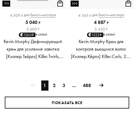
150
200
для
бьюти-мастера
для
бьюти-мастера
4 509
4 365
₽
₽
5 040
4 887
₽
₽
5 600
5 430
₽
₽
в сплит
в сплит
1260₽
1222₽
Kevin.Murphy Дефинирующий
Kevin.Murphy Крем для
крем для усиления завитка
контроля вьющихся волос
[Киллер.Твёрлз] Killer.Twirls,
[Киллер.Кёрлз] Killer.Curls, 200
150 мл
мл
1
2
3
…
488
ПОКАЗАТЬ ВСЕ