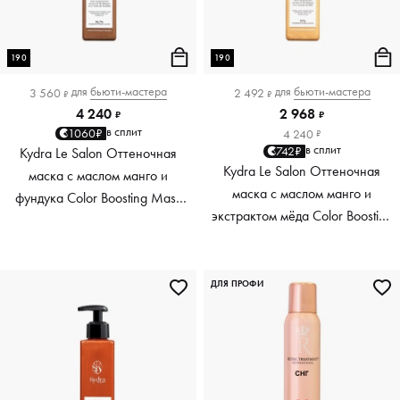
190
190
для
бьюти-мастера
для
бьюти-мастера
3 560
2 492
₽
₽
4 240
2 968
₽
₽
в сплит
1060₽
4 240
₽
в сплит
742₽
Kydra Le Salon Оттеночная
Kydra Le Salon Оттеночная
маска с маслом манго и
маска с маслом манго и
фундука Color Boosting Mask
экстрактом мёда Color Boosting
Mango Hazelnut, светло-
Mask Mango Honey, золотая
коричневая light brown, 190 мл
Golden, 190 мл
ДЛЯ ПРОФИ