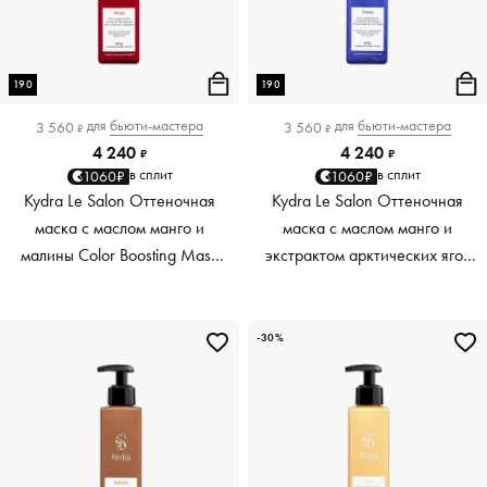
190
190
для
бьюти-мастера
для
бьюти-мастера
3 560
3 560
₽
₽
4 240
4 240
₽
₽
в сплит
в сплит
1060₽
1060₽
Kydra Le Salon Оттеночная
Kydra Le Salon Оттеночная
маска с маслом манго и
маска с маслом манго и
малины Color Boosting Mask
экстрактом арктических ягод
Mango raspberry, красный red,
Color Boosting Mask Mango
190 мл
Arctic Berries, платиновый
platinum, 190 мл
-30%