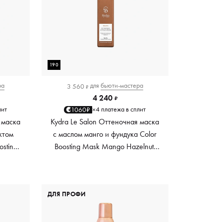
190
ра
для
бьюти-мастера
3 560
₽
4 240
₽
лит
4 платежа в сплит
1060₽
×
 маска
Kydra Le Salon Оттеночная маска
ктом
с маслом манго и фундука Color
osting
Boosting Mask Mango Hazelnut,
es,
светло-коричневая light brown,
0 мл
190 мл
ДЛЯ ПРОФИ