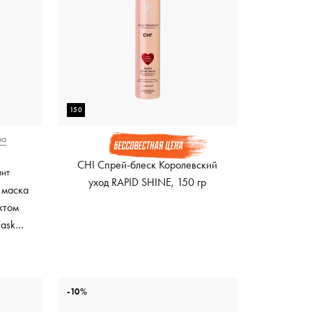
150
ра
CHI Спрей-блеск Королевский
лит
уход RAPID SHINE, 150 гр
 маска
ктом
Mask
ный
-10%