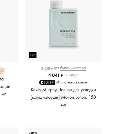
150
для
бьюти-мастера
3 618
₽
4 041
4 490
₽
₽
та
4 платежа в сплит
1011₽
×
сации
Kevin.Murphy Лосьон для укладки
0 мл
[моушн.лоушн] Motion.Lotion, 150
мл
-10%