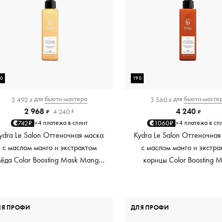
90
190
для
бьюти-мастера
для
бьюти-масте
2 492
3 560
₽
₽
2 968
4 240
4 240
₽
₽
₽
4 платежа в сплит
4 платежа в сп
742₽
1060₽
×
×
ydra Le Salon Оттеночная маска
Kydra Le Salon Оттеночная
с маслом манго и экстрактом
с маслом манго и экстра
ёда Color Boosting Mask Mango
корицы Color Boosting 
Honey, золотая Golden, 190 мл
Mango Cinnamon, мед
Copper, 190 мл
ЛЯ ПРОФИ
ДЛЯ ПРОФИ