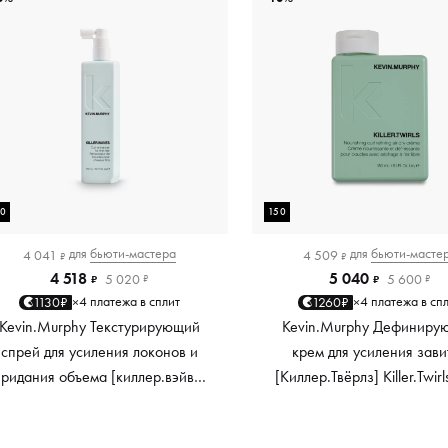
50
150
для
бьюти-мастера
для
бьюти-масте
4 041
4 509
₽
₽
4 518
5 040
5 020
5 600
₽
₽
₽
₽
4 платежа в сплит
4 платежа в сп
1130₽
1260₽
×
×
Kevin.Murphy Текстурирующий
Kevin.Murphy Дефиниру
спрей для усиления локонов и
крем для усиления зави
придания объема [киллер.вэйвс]
[Киллер.Твёрлз] Killer.Twirl
Killer.Waves, 150 мл
мл