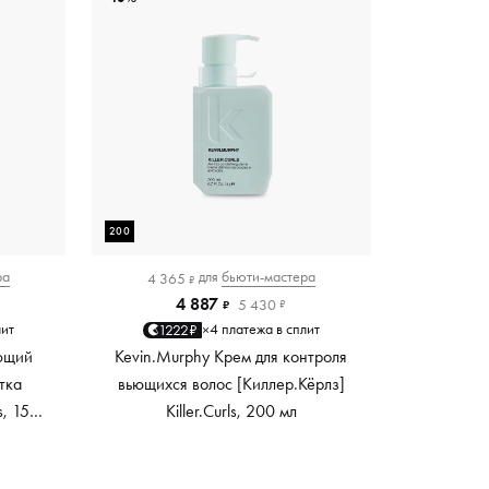
200
ра
для
бьюти-мастера
4 365
₽
4 887
5 430
₽
₽
лит
4 платежа в сплит
1222₽
×
ющий
Kevin.Murphy Крем для контроля
тка
вьющихся волос [Киллер.Кёрлз]
s, 150
Killer.Curls, 200 мл