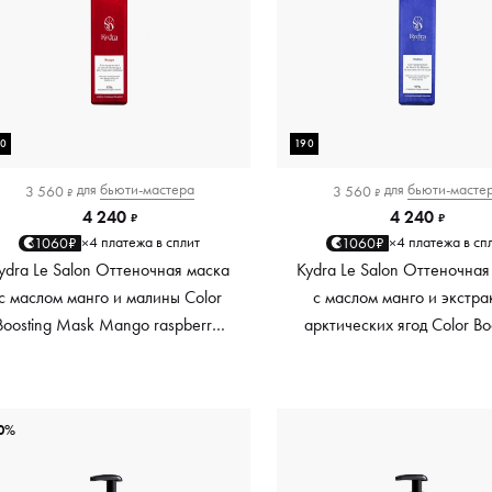
90
190
для
бьюти-мастера
для
бьюти-масте
3 560
3 560
₽
₽
4 240
4 240
₽
₽
4 платежа в сплит
4 платежа в сп
1060₽
1060₽
×
×
ydra Le Salon Оттеночная маска
Kydra Le Salon Оттеночная
с маслом манго и малины Color
с маслом манго и экстра
Boosting Mask Mango raspberry,
арктических ягод Color Bo
красный red, 190 мл
Mask Mango Arctic Berri
платиновый platinum, 19
0%