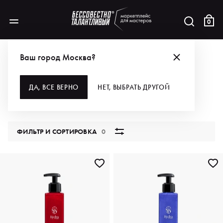
0
КАТАЛОГ
Ваш город Москва?
ВСЕ КАТЕГОРИИ
ДА, ВСЕ ВЕРНО
НЕТ, ВЫБРАТЬ ДРУГОЙ
5850 продуктов
ФИЛЬТР И СОРТИРОВКА
0