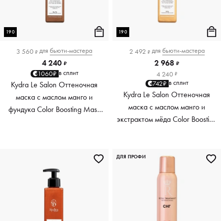
190
190
для
бьюти-мастера
для
бьюти-мастера
3 560
2 492
₽
₽
4 240
2 968
₽
₽
в сплит
1060₽
4 240
₽
в сплит
742₽
Kydra Le Salon Оттеночная
Kydra Le Salon Оттеночная
маска с маслом манго и
маска с маслом манго и
фундука Color Boosting Mask
экстрактом мёда Color Boosting
Mango Hazelnut, светло-
Mask Mango Honey, золотая
коричневая light brown, 190 мл
Golden, 190 мл
ДЛЯ ПРОФИ