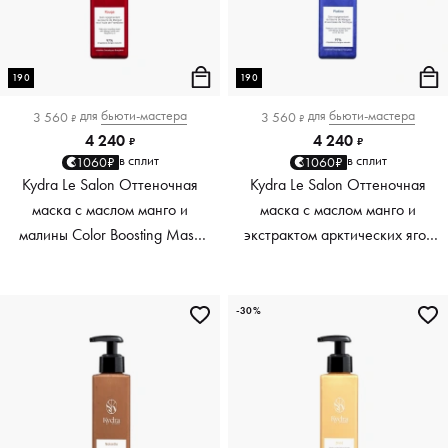
190
190
для
бьюти-мастера
для
бьюти-мастера
3 560
3 560
₽
₽
4 240
4 240
₽
₽
в сплит
в сплит
1060₽
1060₽
Kydra Le Salon Оттеночная
Kydra Le Salon Оттеночная
маска с маслом манго и
маска с маслом манго и
малины Color Boosting Mask
экстрактом арктических ягод
Mango raspberry, красный red,
Color Boosting Mask Mango
190 мл
Arctic Berries, платиновый
platinum, 190 мл
-30%