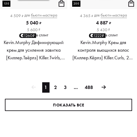
150
200
для
бьюти-мастера
для
бьюти-мастера
4 509
4 365
₽
₽
5 040
4 887
₽
₽
5 600
5 430
₽
₽
в сплит
в сплит
1260₽
1222₽
Kevin.Murphy Дефинирующий
Kevin.Murphy Крем для
крем для усиления завитка
контроля вьющихся волос
[Киллер.Твёрлз] Killer.Twirls,
[Киллер.Кёрлз] Killer.Curls, 200
150 мл
мл
1
2
3
…
488
ПОКАЗАТЬ ВСЕ