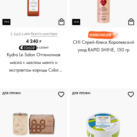
190
150
для
бьюти-мастера
3 560
₽
4 240
CHI Спрей-блеск Королевский
₽
в сплит
1060₽
уход RAPID SHINE, 150 гр
Kydra Le Salon Оттеночная
маска с маслом манго и
экстрактом корицы Color
Boosting Mask Mango
Cinnamon, медный Copper,
190 мл
ДЛЯ ПРОФИ
ДЛЯ ПРОФИ