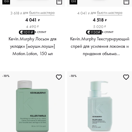
150
150
для
бьюти-мастера
для
бьюти-мастера
3 618
4 041
₽
₽
4 041
4 518
₽
₽
4 490
5 020
₽
₽
в сплит
в сплит
1011₽
1130₽
Kevin.Murphy Лосьон для
Kevin.Murphy Текстурирующий
укладки [моушн.лоушн]
спрей для усиления локонов и
Motion.Lotion, 150 мл
придания объема
[киллер.вэйвс] Killer.Waves,
150 мл
-10%
-10%