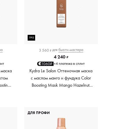
190
ра
для
бьюти-мастера
3 560
₽
4 240
₽
лит
4 платежа в сплит
1060₽
×
 маска
Kydra Le Salon Оттеночная маска
ктом
с маслом манго и фундука Color
osting
Boosting Mask Mango Hazelnut,
es,
светло-коричневая light brown,
0 мл
190 мл
ДЛЯ ПРОФИ