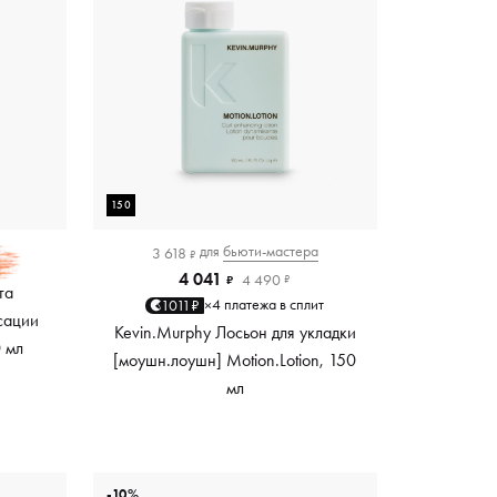
150
для
бьюти-мастера
3 618
₽
4 041
4 490
₽
₽
та
4 платежа в сплит
1011₽
×
сации
Kevin.Murphy Лосьон для укладки
0 мл
[моушн.лоушн] Motion.Lotion, 150
мл
-10%