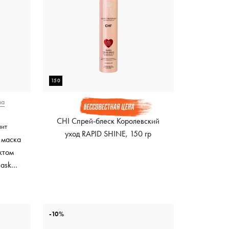
150
ра
CHI Спрей-блеск Королевский
лит
уход RAPID SHINE, 150 гр
 маска
ктом
Mask
ный
-10%