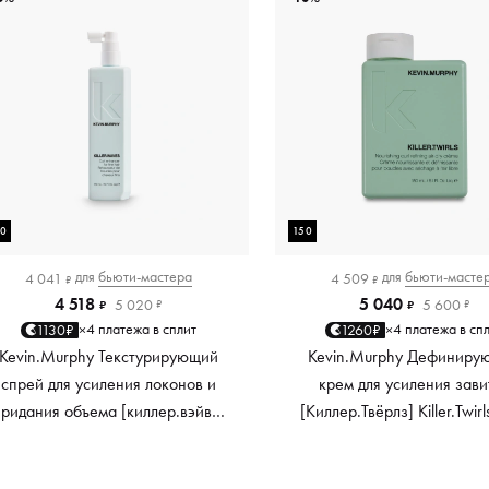
50
150
для
бьюти-мастера
для
бьюти-масте
4 041
4 509
₽
₽
4 518
5 040
5 020
5 600
₽
₽
₽
₽
4 платежа в сплит
4 платежа в сп
1130₽
1260₽
×
×
Kevin.Murphy Текстурирующий
Kevin.Murphy Дефиниру
спрей для усиления локонов и
крем для усиления зави
придания объема [киллер.вэйвс]
[Киллер.Твёрлз] Killer.Twirl
Killer.Waves, 150 мл
мл