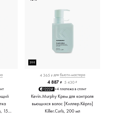
200
ра
для
бьюти-мастера
4 365
₽
4 887
5 430
₽
₽
лит
4 платежа в сплит
1222₽
×
ющий
Kevin.Murphy Крем для контроля
тка
вьющихся волос [Киллер.Кёрлз]
s, 150
Killer.Curls, 200 мл