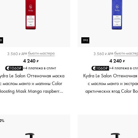
90
190
для
бьюти-мастера
для
бьюти-масте
3 560
3 560
₽
₽
4 240
4 240
₽
₽
4 платежа в сплит
4 платежа в сп
1060₽
1060₽
×
×
ydra Le Salon Оттеночная маска
Kydra Le Salon Оттеночная
с маслом манго и малины Color
с маслом манго и экстра
Boosting Mask Mango raspberry,
арктических ягод Color Bo
красный red, 190 мл
Mask Mango Arctic Berri
платиновый platinum, 19
0%