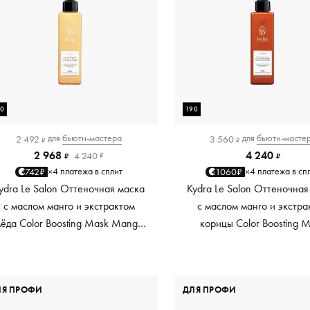
90
190
для
бьюти-мастера
для
бьюти-масте
2 492
3 560
₽
₽
2 968
4 240
4 240
₽
₽
₽
4 платежа в сплит
4 платежа в сп
742₽
1060₽
×
×
ydra Le Salon Оттеночная маска
Kydra Le Salon Оттеночная
с маслом манго и экстрактом
с маслом манго и экстра
ёда Color Boosting Mask Mango
корицы Color Boosting 
Honey, золотая Golden, 190 мл
Mango Cinnamon, мед
Copper, 190 мл
ЛЯ ПРОФИ
ДЛЯ ПРОФИ