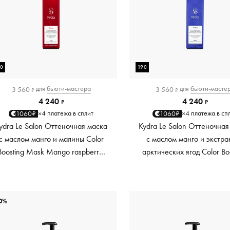
90
190
для
бьюти-мастера
для
бьюти-масте
3 560
3 560
₽
₽
4 240
4 240
₽
₽
4 платежа в сплит
4 платежа в сп
1060₽
1060₽
×
×
ydra Le Salon Оттеночная маска
Kydra Le Salon Оттеночная
с маслом манго и малины Color
с маслом манго и экстра
Boosting Mask Mango raspberry,
арктических ягод Color Bo
красный red, 190 мл
Mask Mango Arctic Berri
платиновый platinum, 19
0%