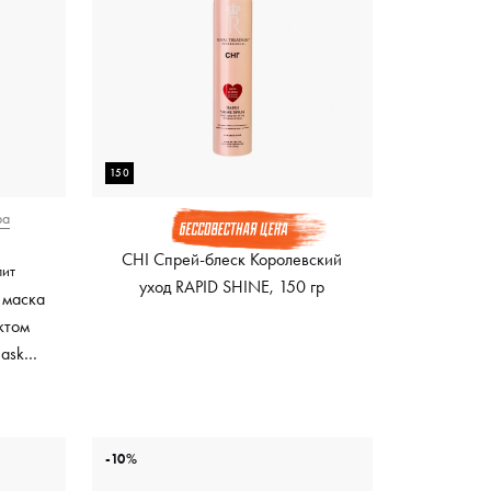
150
ра
CHI Спрей-блеск Королевский
лит
уход RAPID SHINE, 150 гр
 маска
ктом
Mask
ный
-10%