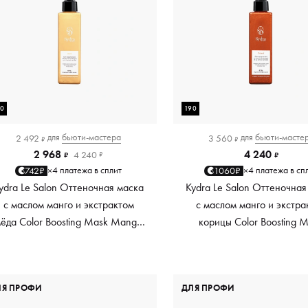
90
190
для
бьюти-мастера
для
бьюти-масте
2 492
3 560
₽
₽
2 968
4 240
4 240
₽
₽
₽
4 платежа в сплит
4 платежа в сп
742₽
1060₽
×
×
ydra Le Salon Оттеночная маска
Kydra Le Salon Оттеночная
с маслом манго и экстрактом
с маслом манго и экстра
ёда Color Boosting Mask Mango
корицы Color Boosting 
Honey, золотая Golden, 190 мл
Mango Cinnamon, мед
Copper, 190 мл
ЛЯ ПРОФИ
ДЛЯ ПРОФИ