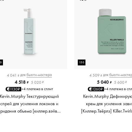
50
150
для
бьюти-мастера
для
бьюти-масте
4 041
4 509
₽
₽
4 518
5 040
5 020
5 600
₽
₽
₽
₽
4 платежа в сплит
4 платежа в сп
1130₽
1260₽
×
×
Kevin.Murphy Текстурирующий
Kevin.Murphy Дефиниру
спрей для усиления локонов и
крем для усиления зави
придания объема [киллер.вэйвс]
[Киллер.Твёрлз] Killer.Twirl
Killer.Waves, 150 мл
мл