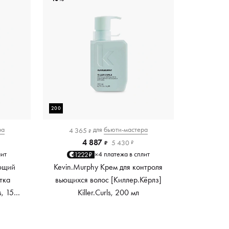
200
ра
для
бьюти-мастера
4 365
₽
4 887
5 430
₽
₽
лит
4 платежа в сплит
1222₽
×
ющий
Kevin.Murphy Крем для контроля
тка
вьющихся волос [Киллер.Кёрлз]
s, 150
Killer.Curls, 200 мл