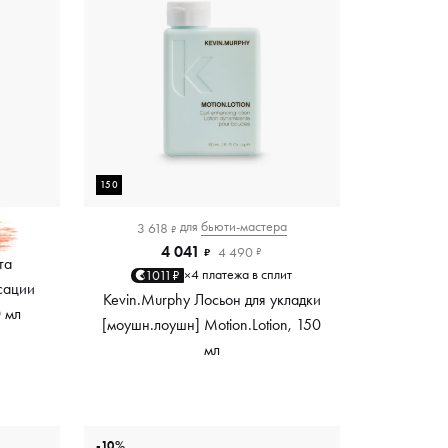
150
для
бьюти-мастера
3 618
₽
4 041
4 490
₽
₽
та
4 платежа в сплит
1011₽
×
сации
Kevin.Murphy Лосьон для укладки
0 мл
[моушн.лоушн] Motion.Lotion, 150
мл
-10%