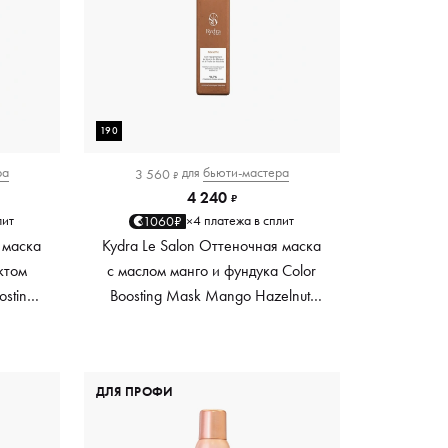
190
ра
для
бьюти-мастера
3 560
₽
4 240
₽
лит
4 платежа в сплит
1060₽
×
 маска
Kydra Le Salon Оттеночная маска
ктом
с маслом манго и фундука Color
osting
Boosting Mask Mango Hazelnut,
es,
светло-коричневая light brown,
0 мл
190 мл
ДЛЯ ПРОФИ