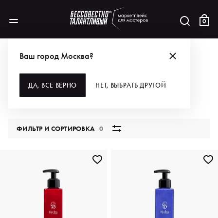
0
КАТАЛОГ
Ваш город Москва?
ВСЕ КАТЕГОРИИ
ДА, ВСЕ ВЕРНО
НЕТ, ВЫБРАТЬ ДРУГОЙ
5849 продуктов
ФИЛЬТР И СОРТИРОВКА
0