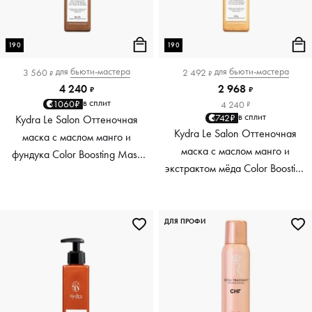
190
190
для
бьюти-мастера
для
бьюти-мастера
3 560
2 492
₽
₽
4 240
2 968
₽
₽
в сплит
1060₽
4 240
₽
в сплит
742₽
Kydra Le Salon Оттеночная
Kydra Le Salon Оттеночная
маска с маслом манго и
маска с маслом манго и
фундука Color Boosting Mask
экстрактом мёда Color Boosting
Mango Hazelnut, светло-
Mask Mango Honey, золотая
коричневая light brown, 190 мл
Golden, 190 мл
ДЛЯ ПРОФИ