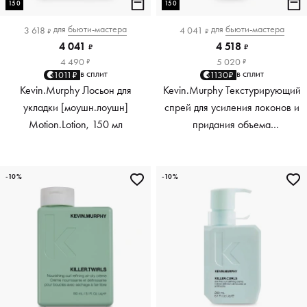
150
150
для
бьюти-мастера
для
бьюти-мастера
3 618
4 041
₽
₽
4 041
4 518
₽
₽
4 490
5 020
₽
₽
в сплит
в сплит
1011₽
1130₽
Kevin.Murphy Лосьон для
Kevin.Murphy Текстурирующий
укладки [моушн.лоушн]
спрей для усиления локонов и
Motion.Lotion, 150 мл
придания объема
[киллер.вэйвс] Killer.Waves,
150 мл
-10%
-10%