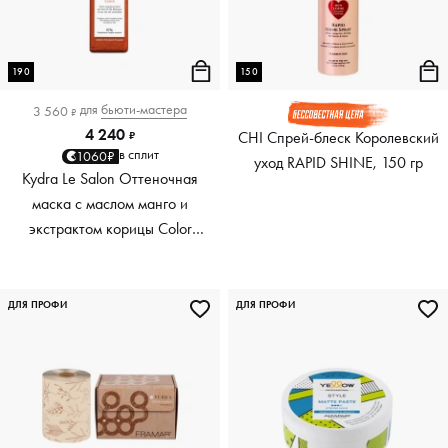
190
150
для
бьюти-мастера
3 560
₽
4 240
CHI Спрей-блеск Королевский
₽
в сплит
1060₽
уход RAPID SHINE, 150 гр
Kydra Le Salon Оттеночная
маска с маслом манго и
экстрактом корицы Color
Boosting Mask Mango
Cinnamon, медный Copper,
190 мл
ДЛЯ ПРОФИ
ДЛЯ ПРОФИ