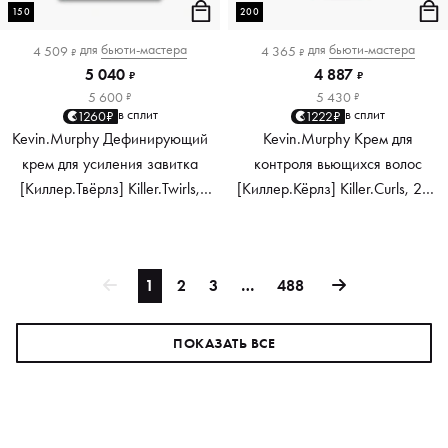
150
200
для
бьюти-мастера
для
бьюти-мастера
4 509
4 365
₽
₽
5 040
4 887
₽
₽
5 600
5 430
₽
₽
в сплит
в сплит
1260₽
1222₽
Kevin.Murphy Дефинирующий
Kevin.Murphy Крем для
крем для усиления завитка
контроля вьющихся волос
[Киллер.Твёрлз] Killer.Twirls,
[Киллер.Кёрлз] Killer.Curls, 200
150 мл
мл
1
2
3
…
488
ПОКАЗАТЬ ВСЕ