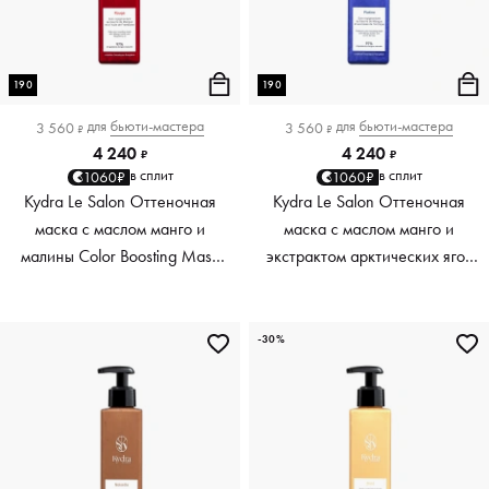
190
190
для
бьюти-мастера
для
бьюти-мастера
3 560
3 560
₽
₽
4 240
4 240
₽
₽
в сплит
в сплит
1060₽
1060₽
Kydra Le Salon Оттеночная
Kydra Le Salon Оттеночная
маска с маслом манго и
маска с маслом манго и
малины Color Boosting Mask
экстрактом арктических ягод
Mango raspberry, красный red,
Color Boosting Mask Mango
190 мл
Arctic Berries, платиновый
platinum, 190 мл
-30%