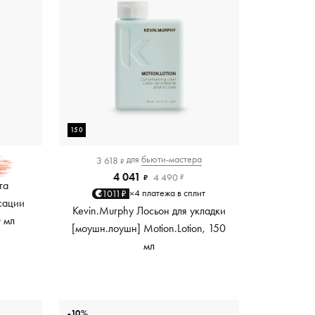
150
для
бьюти-мастера
3 618
₽
4 041
4 490
₽
₽
та
4 платежа в сплит
1011₽
×
сации
Kevin.Murphy Лосьон для укладки
0 мл
[моушн.лоушн] Motion.Lotion, 150
мл
-10%