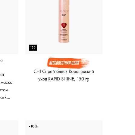
150
ра
CHI Спрей-блеск Королевский
лит
уход RAPID SHINE, 150 гр
 маска
ктом
Mask
ный
-10%