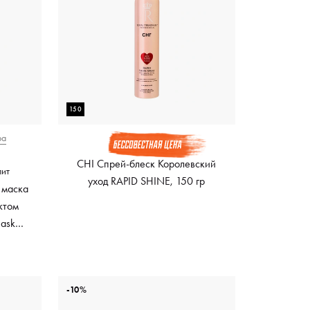
150
ра
CHI Спрей-блеск Королевский
лит
уход RAPID SHINE, 150 гр
 маска
ктом
Mask
ный
-10%