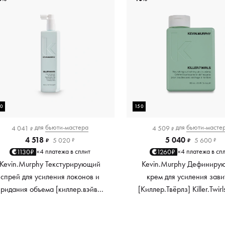
50
150
для
бьюти-мастера
для
бьюти-масте
4 041
4 509
₽
₽
4 518
5 040
5 020
5 600
₽
₽
₽
₽
4 платежа в сплит
4 платежа в сп
1130₽
1260₽
×
×
Kevin.Murphy Текстурирующий
Kevin.Murphy Дефиниру
спрей для усиления локонов и
крем для усиления зави
придания объема [киллер.вэйвс]
[Киллер.Твёрлз] Killer.Twirl
Killer.Waves, 150 мл
мл