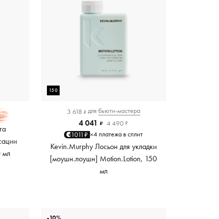
150
для
бьюти-мастера
3 618
₽
4 041
4 490
₽
₽
та
4 платежа в сплит
1011₽
×
сации
Kevin.Murphy Лосьон для укладки
0 мл
[моушн.лоушн] Motion.Lotion, 150
мл
-10%