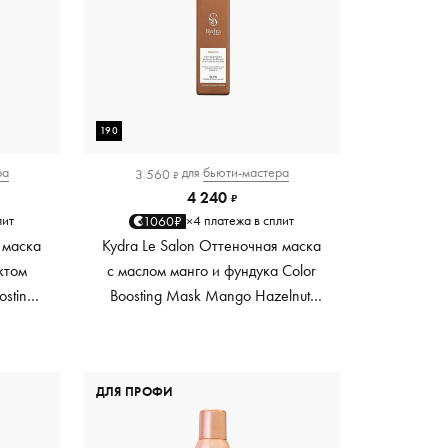
190
ра
для
бьюти-мастера
3 560
₽
4 240
₽
лит
4 платежа в сплит
1060₽
×
 маска
Kydra Le Salon Оттеночная маска
ктом
с маслом манго и фундука Color
osting
Boosting Mask Mango Hazelnut,
es,
светло-коричневая light brown,
0 мл
190 мл
ДЛЯ ПРОФИ