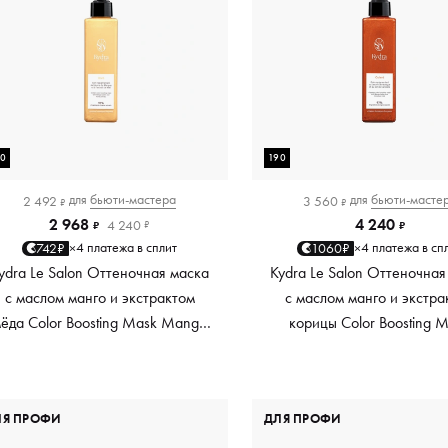
90
190
для
бьюти-мастера
для
бьюти-масте
2 492
3 560
₽
₽
2 968
4 240
4 240
₽
₽
₽
4 платежа в сплит
4 платежа в сп
742₽
1060₽
×
×
ydra Le Salon Оттеночная маска
Kydra Le Salon Оттеночная
с маслом манго и экстрактом
с маслом манго и экстра
ёда Color Boosting Mask Mango
корицы Color Boosting 
Honey, золотая Golden, 190 мл
Mango Cinnamon, мед
Copper, 190 мл
ЛЯ ПРОФИ
ДЛЯ ПРОФИ