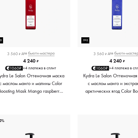
90
190
для
бьюти-мастера
для
бьюти-масте
3 560
3 560
₽
₽
4 240
4 240
₽
₽
4 платежа в сплит
4 платежа в сп
1060₽
1060₽
×
×
ydra Le Salon Оттеночная маска
Kydra Le Salon Оттеночная
с маслом манго и малины Color
с маслом манго и экстра
Boosting Mask Mango raspberry,
арктических ягод Color Bo
красный red, 190 мл
Mask Mango Arctic Berri
платиновый platinum, 19
0%