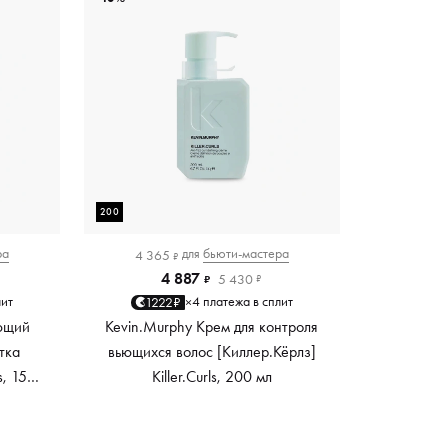
200
ра
для
бьюти-мастера
4 365
₽
4 887
5 430
₽
₽
лит
4 платежа в сплит
1222₽
×
ющий
Kevin.Murphy Крем для контроля
тка
вьющихся волос [Киллер.Кёрлз]
s, 150
Killer.Curls, 200 мл