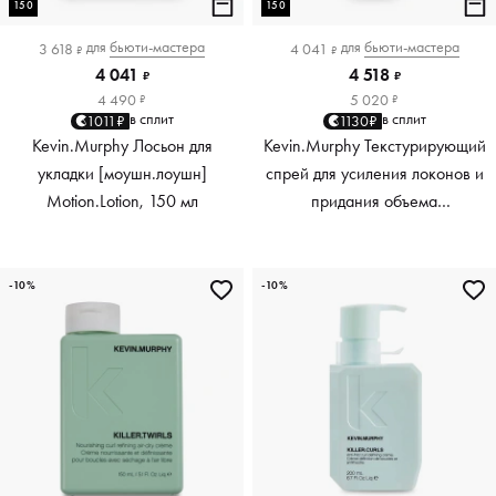
150
150
для
бьюти-мастера
для
бьюти-мастера
3 618
4 041
₽
₽
4 041
4 518
₽
₽
4 490
5 020
₽
₽
в сплит
в сплит
1011₽
1130₽
Kevin.Murphy Лосьон для
Kevin.Murphy Текстурирующий
укладки [моушн.лоушн]
спрей для усиления локонов и
Motion.Lotion, 150 мл
придания объема
[киллер.вэйвс] Killer.Waves,
150 мл
-10%
-10%