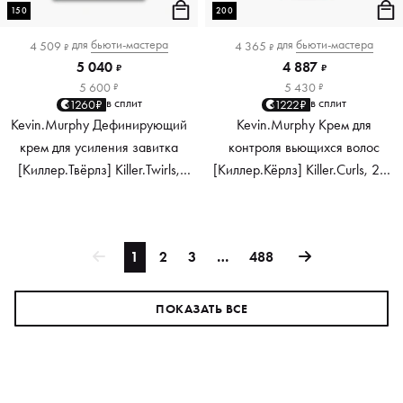
150
200
для
бьюти-мастера
для
бьюти-мастера
4 509
4 365
₽
₽
5 040
4 887
₽
₽
5 600
5 430
₽
₽
в сплит
в сплит
1260₽
1222₽
Kevin.Murphy Дефинирующий
Kevin.Murphy Крем для
крем для усиления завитка
контроля вьющихся волос
[Киллер.Твёрлз] Killer.Twirls,
[Киллер.Кёрлз] Killer.Curls, 200
150 мл
мл
1
2
3
…
488
ПОКАЗАТЬ ВСЕ