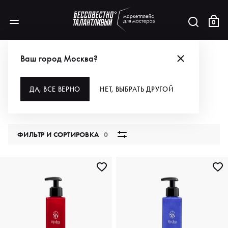
0
КАТАЛОГ
Ваш город Москва?
ВСЕ КАТЕГОРИИ
ДА, ВСЕ ВЕРНО
НЕТ, ВЫБРАТЬ ДРУГОЙ
5849 продуктов
ФИЛЬТР И СОРТИРОВКА
0