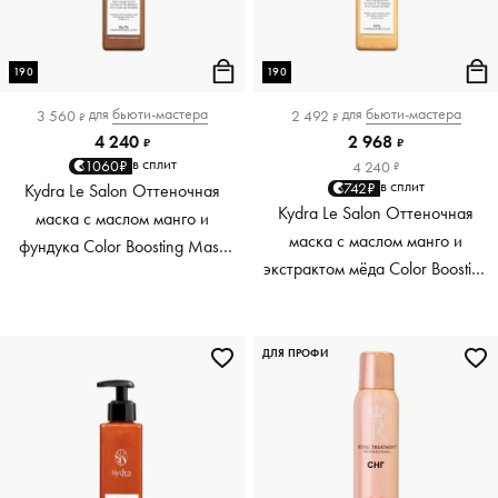
190
190
для
бьюти-мастера
для
бьюти-мастера
3 560
2 492
₽
₽
4 240
2 968
₽
₽
в сплит
1060₽
4 240
₽
в сплит
742₽
Kydra Le Salon Оттеночная
Kydra Le Salon Оттеночная
маска с маслом манго и
маска с маслом манго и
фундука Color Boosting Mask
экстрактом мёда Color Boosting
Mango Hazelnut, светло-
Mask Mango Honey, золотая
коричневая light brown, 190 мл
Golden, 190 мл
ДЛЯ ПРОФИ