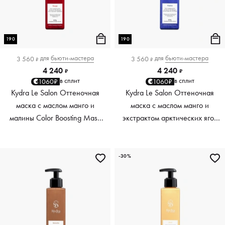
190
190
для
бьюти-мастера
для
бьюти-мастера
3 560
3 560
₽
₽
4 240
4 240
₽
₽
в сплит
в сплит
1060₽
1060₽
Kydra Le Salon Оттеночная
Kydra Le Salon Оттеночная
маска с маслом манго и
маска с маслом манго и
малины Color Boosting Mask
экстрактом арктических ягод
Mango raspberry, красный red,
Color Boosting Mask Mango
190 мл
Arctic Berries, платиновый
platinum, 190 мл
-30%