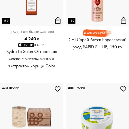
190
150
для
бьюти-мастера
3 560
₽
4 240
CHI Спрей-блеск Королевский
₽
в сплит
1060₽
уход RAPID SHINE, 150 гр
Kydra Le Salon Оттеночная
маска с маслом манго и
экстрактом корицы Color
Boosting Mask Mango
Cinnamon, медный Copper,
190 мл
ДЛЯ ПРОФИ
ДЛЯ ПРОФИ