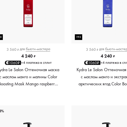
90
190
для
бьюти-мастера
для
бьюти-масте
3 560
3 560
₽
₽
4 240
4 240
₽
₽
4 платежа в сплит
4 платежа в сп
1060₽
1060₽
×
×
ydra Le Salon Оттеночная маска
Kydra Le Salon Оттеночная
с маслом манго и малины Color
с маслом манго и экстра
Boosting Mask Mango raspberry,
арктических ягод Color Bo
красный red, 190 мл
Mask Mango Arctic Berri
платиновый platinum, 19
0%