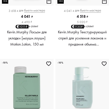
150
150
для
бьюти-мастера
для
бьюти-мастера
3 618
4 041
₽
₽
4 041
4 518
₽
₽
4 490
5 020
₽
₽
в сплит
в сплит
1011₽
1130₽
Kevin.Murphy Лосьон для
Kevin.Murphy Текстурирующий
укладки [моушн.лоушн]
спрей для усиления локонов и
Motion.Lotion, 150 мл
придания объема
[киллер.вэйвс] Killer.Waves,
150 мл
-10%
-10%