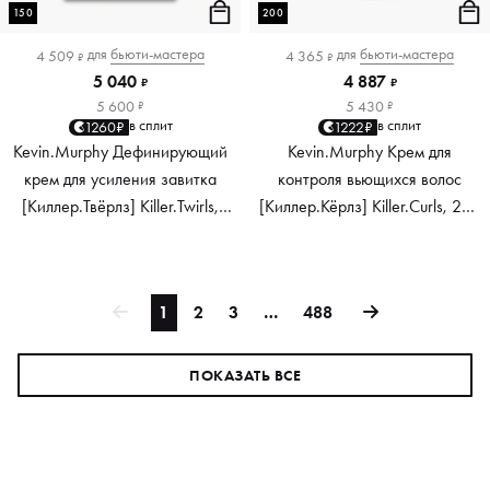
150
200
для
бьюти-мастера
для
бьюти-мастера
4 509
4 365
₽
₽
5 040
4 887
₽
₽
5 600
5 430
₽
₽
в сплит
в сплит
1260₽
1222₽
Kevin.Murphy Дефинирующий
Kevin.Murphy Крем для
крем для усиления завитка
контроля вьющихся волос
[Киллер.Твёрлз] Killer.Twirls,
[Киллер.Кёрлз] Killer.Curls, 200
150 мл
мл
1
2
3
…
488
ПОКАЗАТЬ ВСЕ