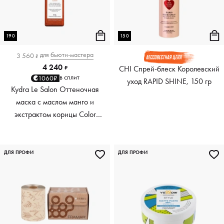
190
150
для
бьюти-мастера
3 560
₽
4 240
CHI Спрей-блеск Королевский
₽
в сплит
1060₽
уход RAPID SHINE, 150 гр
Kydra Le Salon Оттеночная
маска с маслом манго и
экстрактом корицы Color
Boosting Mask Mango
Cinnamon, медный Copper,
190 мл
ДЛЯ ПРОФИ
ДЛЯ ПРОФИ