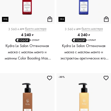
190
190
для
бьюти-мастера
для
бьюти-мастера
3 560
3 560
₽
₽
4 240
4 240
₽
₽
в сплит
в сплит
1060₽
1060₽
Kydra Le Salon Оттеночная
Kydra Le Salon Оттеночная
маска с маслом манго и
маска с маслом манго и
малины Color Boosting Mask
экстрактом арктических ягод
Mango raspberry, красный red,
Color Boosting Mask Mango
190 мл
Arctic Berries, платиновый
platinum, 190 мл
-30%