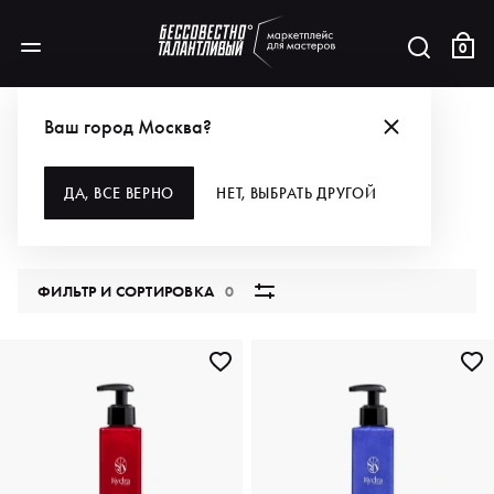
0
КАТАЛОГ
Ваш город Москва?
ВСЕ КАТЕГОРИИ
ДА, ВСЕ ВЕРНО
НЕТ, ВЫБРАТЬ ДРУГОЙ
5851 продукт
ФИЛЬТР И СОРТИРОВКА
0