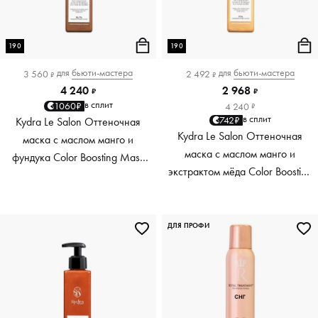
190
190
для
бьюти-мастера
для
бьюти-мастера
3 560
2 492
₽
₽
4 240
2 968
₽
₽
в сплит
1060₽
4 240
₽
в сплит
742₽
Kydra Le Salon Оттеночная
Kydra Le Salon Оттеночная
маска с маслом манго и
маска с маслом манго и
фундука Color Boosting Mask
экстрактом мёда Color Boosting
Mango Hazelnut, светло-
Mask Mango Honey, золотая
коричневая light brown, 190 мл
Golden, 190 мл
ДЛЯ ПРОФИ