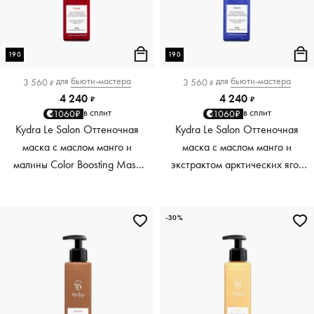
190
190
для
бьюти-мастера
для
бьюти-мастера
3 560
3 560
₽
₽
4 240
4 240
₽
₽
в сплит
в сплит
1060₽
1060₽
Kydra Le Salon Оттеночная
Kydra Le Salon Оттеночная
маска с маслом манго и
маска с маслом манго и
малины Color Boosting Mask
экстрактом арктических ягод
Mango raspberry, красный red,
Color Boosting Mask Mango
190 мл
Arctic Berries, платиновый
platinum, 190 мл
-30%