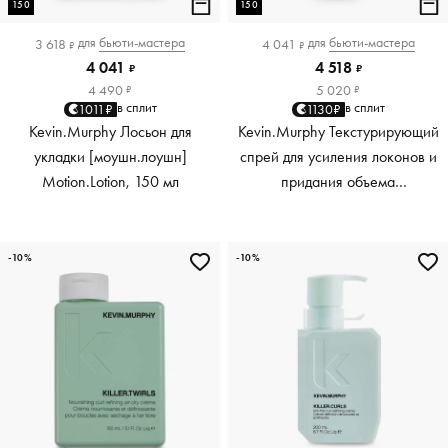
150
150
для
бьюти-мастера
для
бьюти-мастера
3 618
4 041
₽
₽
4 041
4 518
₽
₽
4 490
5 020
₽
₽
в сплит
в сплит
1011₽
1130₽
Kevin.Murphy Лосьон для
Kevin.Murphy Текстурирующий
укладки [моушн.лоушн]
спрей для усиления локонов и
Motion.Lotion, 150 мл
придания объема
[киллер.вэйвс] Killer.Waves,
150 мл
-10%
-10%