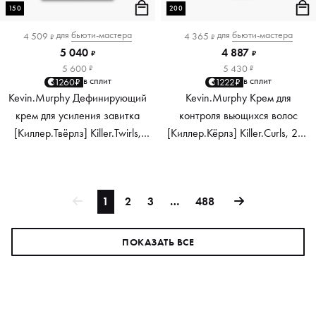
150
200
для
бьюти-мастера
для
бьюти-мастера
4 509
4 365
₽
₽
5 040
4 887
₽
₽
5 600
5 430
₽
₽
в сплит
в сплит
1260₽
1222₽
Kevin.Murphy Дефинирующий
Kevin.Murphy Крем для
крем для усиления завитка
контроля вьющихся волос
[Киллер.Твёрлз] Killer.Twirls,
[Киллер.Кёрлз] Killer.Curls, 200
150 мл
мл
1
2
3
…
488
ПОКАЗАТЬ ВСЕ