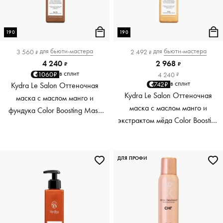
190
190
для
бьюти-мастера
для
бьюти-мастера
3 560
2 492
₽
₽
4 240
2 968
₽
₽
в сплит
1060₽
4 240
₽
в сплит
742₽
Kydra Le Salon Оттеночная
Kydra Le Salon Оттеночная
маска с маслом манго и
маска с маслом манго и
фундука Color Boosting Mask
экстрактом мёда Color Boosting
Mango Hazelnut, светло-
Mask Mango Honey, золотая
коричневая light brown, 190 мл
Golden, 190 мл
ДЛЯ ПРОФИ