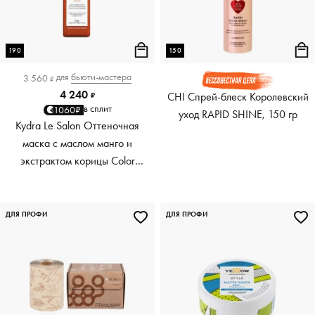
190
150
для
бьюти-мастера
3 560
₽
4 240
CHI Спрей-блеск Королевский
₽
в сплит
1060₽
уход RAPID SHINE, 150 гр
Kydra Le Salon Оттеночная
маска с маслом манго и
экстрактом корицы Color
Boosting Mask Mango
Cinnamon, медный Copper,
190 мл
ДЛЯ ПРОФИ
ДЛЯ ПРОФИ