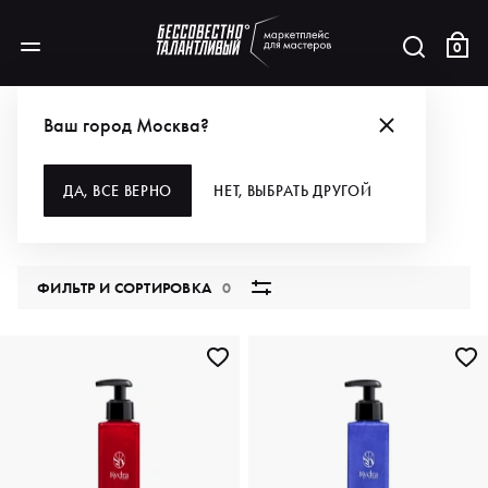
0
КАТАЛОГ
Ваш город Москва?
ВСЕ КАТЕГОРИИ
ДА, ВСЕ ВЕРНО
НЕТ, ВЫБРАТЬ ДРУГОЙ
5851 продукт
ФИЛЬТР И СОРТИРОВКА
0