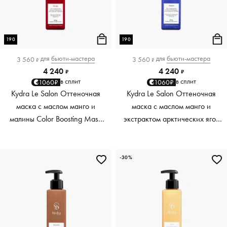
190
190
для
бьюти-мастера
для
бьюти-мастера
3 560
3 560
₽
₽
4 240
4 240
₽
₽
в сплит
в сплит
1060₽
1060₽
Kydra Le Salon Оттеночная
Kydra Le Salon Оттеночная
маска с маслом манго и
маска с маслом манго и
малины Color Boosting Mask
экстрактом арктических ягод
Mango raspberry, красный red,
Color Boosting Mask Mango
190 мл
Arctic Berries, платиновый
platinum, 190 мл
-30%