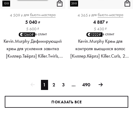
150
200
для
бьюти-мастера
для
бьюти-мастера
4 509
4 365
₽
₽
5 040
4 887
₽
₽
5 600
5 430
₽
₽
в сплит
в сплит
1260₽
1222₽
Kevin.Murphy Дефинирующий
Kevin.Murphy Крем для
крем для усиления завитка
контроля вьющихся волос
[Киллер.Твёрлз] Killer.Twirls,
[Киллер.Кёрлз] Killer.Curls, 200
150 мл
мл
1
2
3
…
490
ПОКАЗАТЬ ВСЕ