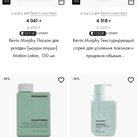
150
150
для
бьюти-мастера
для
бьюти-мастера
3 618
4 041
₽
₽
4 041
4 518
₽
₽
4 490
5 020
₽
₽
в сплит
в сплит
1011₽
1130₽
Kevin.Murphy Лосьон для
Kevin.Murphy Текстурирующий
укладки [моушн.лоушн]
спрей для усиления локонов и
Motion.Lotion, 150 мл
придания объема
[киллер.вэйвс] Killer.Waves,
150 мл
-10%
-10%