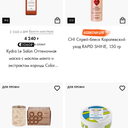
190
150
для
бьюти-мастера
3 560
₽
4 240
CHI Спрей-блеск Королевский
₽
в сплит
1060₽
уход RAPID SHINE, 150 гр
Kydra Le Salon Оттеночная
маска с маслом манго и
экстрактом корицы Color
Boosting Mask Mango
Cinnamon, медный Copper,
190 мл
ДЛЯ ПРОФИ
ДЛЯ ПРОФИ