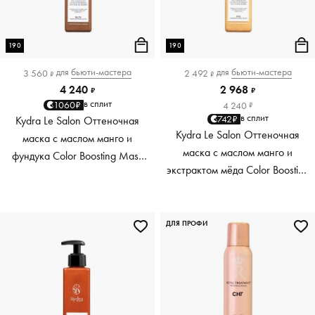
190
190
для
бьюти-мастера
для
бьюти-мастера
3 560
2 492
₽
₽
4 240
2 968
₽
₽
в сплит
1060₽
4 240
₽
в сплит
742₽
Kydra Le Salon Оттеночная
Kydra Le Salon Оттеночная
маска с маслом манго и
маска с маслом манго и
фундука Color Boosting Mask
экстрактом мёда Color Boosting
Mango Hazelnut, светло-
Mask Mango Honey, золотая
коричневая light brown, 190 мл
Golden, 190 мл
ДЛЯ ПРОФИ