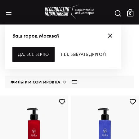
0
КАТАЛОГ
Ваш город Москва?
ВСЕ КАТЕГОРИИ
ДА, ВСЕ ВЕРНО
НЕТ, ВЫБРАТЬ ДРУГОЙ
5871 продукт
ФИЛЬТР И СОРТИРОВКА
0