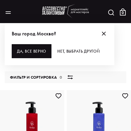
0
КАТАЛОГ
Ваш город Москва?
ВСЕ КАТЕГОРИИ
ДА, ВСЕ ВЕРНО
НЕТ, ВЫБРАТЬ ДРУГОЙ
5852 продукта
ФИЛЬТР И СОРТИРОВКА
0