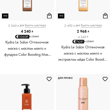
190
190
для
бьюти-мастера
для
бьюти-мастера
3 560
2 492
₽
₽
4 240
2 968
₽
₽
в сплит
1060₽
4 240
₽
в сплит
742₽
Kydra Le Salon Оттеночная
Kydra Le Salon Оттеночная
маска с маслом манго и
маска с маслом манго и
фундука Color Boosting Mask
экстрактом мёда Color Boosting
Mango Hazelnut, светло-
Mask Mango Honey, золотая
коричневая light brown, 190 мл
Golden, 190 мл
ДЛЯ ПРОФИ