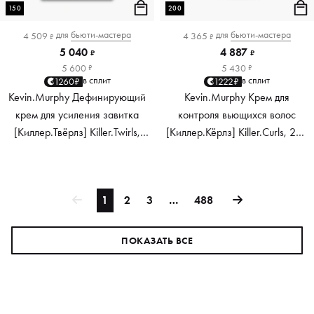
150
200
для
бьюти-мастера
для
бьюти-мастера
4 509
4 365
₽
₽
5 040
4 887
₽
₽
5 600
5 430
₽
₽
в сплит
в сплит
1260₽
1222₽
Kevin.Murphy Дефинирующий
Kevin.Murphy Крем для
крем для усиления завитка
контроля вьющихся волос
[Киллер.Твёрлз] Killer.Twirls,
[Киллер.Кёрлз] Killer.Curls, 200
150 мл
мл
1
2
3
…
488
ПОКАЗАТЬ ВСЕ