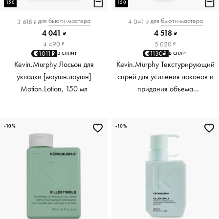
150
150
для
бьюти-мастера
для
бьюти-мастера
3 618
4 041
₽
₽
4 041
4 518
₽
₽
4 490
5 020
₽
₽
в сплит
в сплит
1011₽
1130₽
Kevin.Murphy Лосьон для
Kevin.Murphy Текстурирующий
укладки [моушн.лоушн]
спрей для усиления локонов и
Motion.Lotion, 150 мл
придания объема
[киллер.вэйвс] Killer.Waves,
150 мл
-10%
-10%