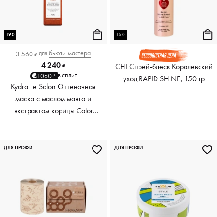
190
150
для
бьюти-мастера
3 560
₽
4 240
CHI Спрей-блеск Королевский
₽
в сплит
1060₽
уход RAPID SHINE, 150 гр
Kydra Le Salon Оттеночная
маска с маслом манго и
экстрактом корицы Color
Boosting Mask Mango
Cinnamon, медный Copper,
190 мл
ДЛЯ ПРОФИ
ДЛЯ ПРОФИ