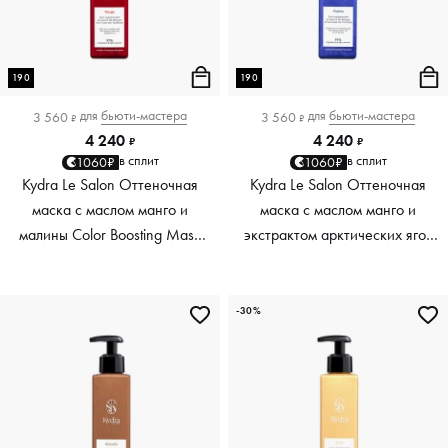
190
190
для
бьюти-мастера
для
бьюти-мастера
3 560
3 560
₽
₽
4 240
4 240
₽
₽
в сплит
в сплит
1060₽
1060₽
Kydra Le Salon Оттеночная
Kydra Le Salon Оттеночная
маска с маслом манго и
маска с маслом манго и
малины Color Boosting Mask
экстрактом арктических ягод
Mango raspberry, красный red,
Color Boosting Mask Mango
190 мл
Arctic Berries, платиновый
platinum, 190 мл
-30%