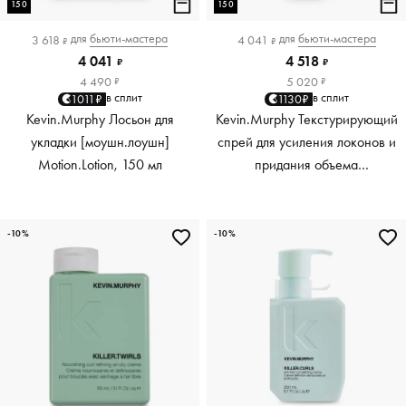
150
150
для
бьюти-мастера
для
бьюти-мастера
3 618
4 041
₽
₽
4 041
4 518
₽
₽
4 490
5 020
₽
₽
в сплит
в сплит
1011₽
1130₽
Kevin.Murphy Лосьон для
Kevin.Murphy Текстурирующий
укладки [моушн.лоушн]
спрей для усиления локонов и
Motion.Lotion, 150 мл
придания объема
[киллер.вэйвс] Killer.Waves,
150 мл
-10%
-10%