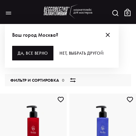
0
КАТАЛОГ
Ваш город Москва?
ВСЕ КАТЕГОРИИ
ДА, ВСЕ ВЕРНО
НЕТ, ВЫБРАТЬ ДРУГОЙ
5851 продукт
ФИЛЬТР И СОРТИРОВКА
0