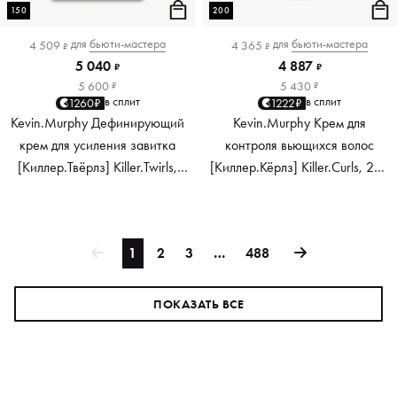
150
200
для
бьюти-мастера
для
бьюти-мастера
4 509
4 365
₽
₽
5 040
4 887
₽
₽
5 600
5 430
₽
₽
в сплит
в сплит
1260₽
1222₽
Kevin.Murphy Дефинирующий
Kevin.Murphy Крем для
крем для усиления завитка
контроля вьющихся волос
[Киллер.Твёрлз] Killer.Twirls,
[Киллер.Кёрлз] Killer.Curls, 200
150 мл
мл
1
2
3
…
488
ПОКАЗАТЬ ВСЕ