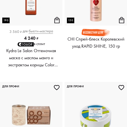
190
150
для
бьюти-мастера
3 560
₽
4 240
CHI Спрей-блеск Королевский
₽
в сплит
1060₽
уход RAPID SHINE, 150 гр
Kydra Le Salon Оттеночная
маска с маслом манго и
экстрактом корицы Color
Boosting Mask Mango
Cinnamon, медный Copper,
190 мл
ДЛЯ ПРОФИ
ДЛЯ ПРОФИ