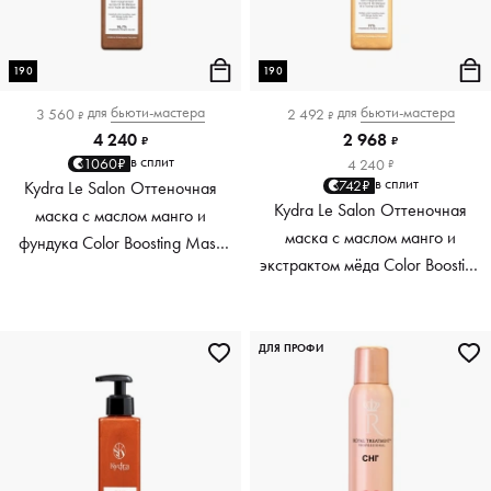
190
190
для
бьюти-мастера
для
бьюти-мастера
3 560
2 492
₽
₽
4 240
2 968
₽
₽
в сплит
1060₽
4 240
₽
в сплит
742₽
Kydra Le Salon Оттеночная
Kydra Le Salon Оттеночная
маска с маслом манго и
маска с маслом манго и
фундука Color Boosting Mask
экстрактом мёда Color Boosting
Mango Hazelnut, светло-
Mask Mango Honey, золотая
коричневая light brown, 190 мл
Golden, 190 мл
ДЛЯ ПРОФИ