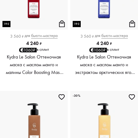
190
190
для
бьюти-мастера
для
бьюти-мастера
3 560
3 560
₽
₽
4 240
4 240
₽
₽
в сплит
в сплит
1060₽
1060₽
Kydra Le Salon Оттеночная
Kydra Le Salon Оттеночная
маска с маслом манго и
маска с маслом манго и
малины Color Boosting Mask
экстрактом арктических ягод
Mango raspberry, красный red,
Color Boosting Mask Mango
190 мл
Arctic Berries, платиновый
platinum, 190 мл
-30%