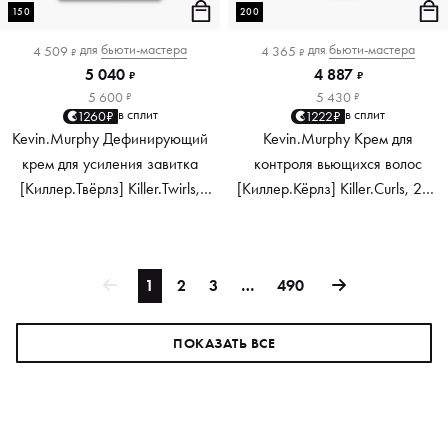
150
200
для
бьюти-мастера
для
бьюти-мастера
4 509
4 365
₽
₽
5 040
4 887
₽
₽
5 600
5 430
₽
₽
в сплит
в сплит
1260₽
1222₽
Kevin.Murphy Дефинирующий
Kevin.Murphy Крем для
крем для усиления завитка
контроля вьющихся волос
[Киллер.Твёрлз] Killer.Twirls,
[Киллер.Кёрлз] Killer.Curls, 200
150 мл
мл
1
2
3
…
490
ПОКАЗАТЬ ВСЕ