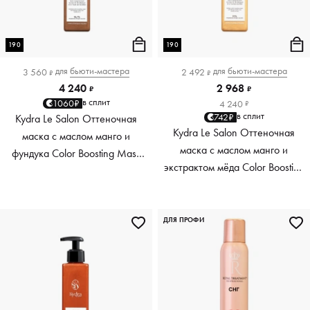
190
190
для
бьюти-мастера
для
бьюти-мастера
3 560
2 492
₽
₽
4 240
2 968
₽
₽
в сплит
1060₽
4 240
₽
в сплит
742₽
Kydra Le Salon Оттеночная
Kydra Le Salon Оттеночная
маска с маслом манго и
маска с маслом манго и
фундука Color Boosting Mask
экстрактом мёда Color Boosting
Mango Hazelnut, светло-
Mask Mango Honey, золотая
коричневая light brown, 190 мл
Golden, 190 мл
ДЛЯ ПРОФИ