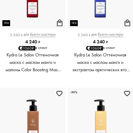
190
190
для
бьюти-мастера
для
бьюти-мастера
3 560
3 560
₽
₽
4 240
4 240
₽
₽
в сплит
в сплит
1060₽
1060₽
Kydra Le Salon Оттеночная
Kydra Le Salon Оттеночная
маска с маслом манго и
маска с маслом манго и
малины Color Boosting Mask
экстрактом арктических ягод
Mango raspberry, красный red,
Color Boosting Mask Mango
190 мл
Arctic Berries, платиновый
platinum, 190 мл
-30%