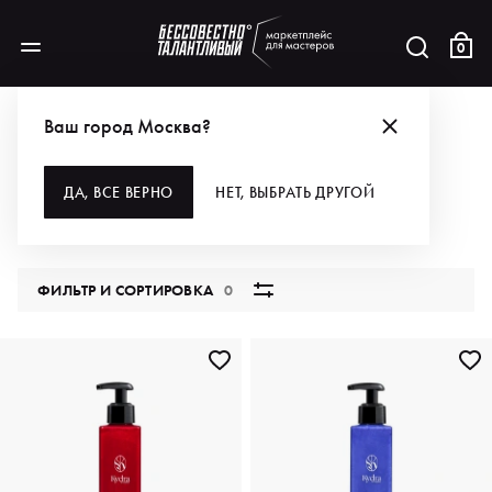
0
КАТАЛОГ
Ваш город Москва?
ВСЕ КАТЕГОРИИ
ДА, ВСЕ ВЕРНО
НЕТ, ВЫБРАТЬ ДРУГОЙ
5870 продуктов
ФИЛЬТР И СОРТИРОВКА
0