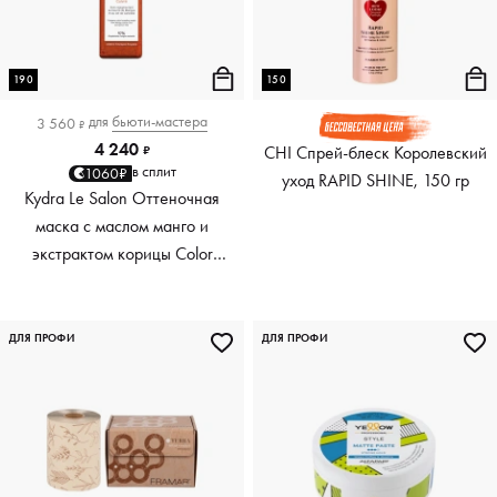
190
150
для
бьюти-мастера
3 560
₽
4 240
CHI Спрей-блеск Королевский
₽
в сплит
1060₽
уход RAPID SHINE, 150 гр
Kydra Le Salon Оттеночная
маска с маслом манго и
экстрактом корицы Color
Boosting Mask Mango
Cinnamon, медный Copper,
190 мл
ДЛЯ ПРОФИ
ДЛЯ ПРОФИ