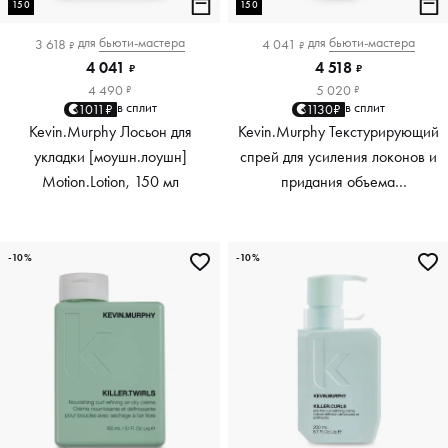
150
150
для
бьюти-мастера
для
бьюти-мастера
3 618
4 041
₽
₽
4 041
4 518
₽
₽
4 490
5 020
₽
₽
в сплит
в сплит
1011₽
1130₽
Kevin.Murphy Лосьон для
Kevin.Murphy Текстурирующий
укладки [моушн.лоушн]
спрей для усиления локонов и
Motion.Lotion, 150 мл
придания объема
[киллер.вэйвс] Killer.Waves,
150 мл
-10%
-10%