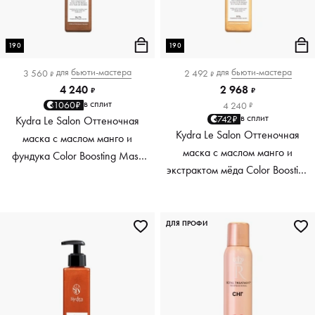
190
190
для
бьюти-мастера
для
бьюти-мастера
3 560
2 492
₽
₽
4 240
2 968
₽
₽
в сплит
1060₽
4 240
₽
в сплит
742₽
Kydra Le Salon Оттеночная
Kydra Le Salon Оттеночная
маска с маслом манго и
маска с маслом манго и
фундука Color Boosting Mask
экстрактом мёда Color Boosting
Mango Hazelnut, светло-
Mask Mango Honey, золотая
коричневая light brown, 190 мл
Golden, 190 мл
ДЛЯ ПРОФИ