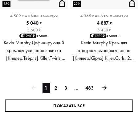
150
200
для
бьюти-мастера
для
бьюти-мастера
4 509
4 365
₽
₽
5 040
4 887
₽
₽
5 600
5 430
₽
₽
в сплит
в сплит
1260₽
1222₽
Kevin.Murphy Дефинирующий
Kevin.Murphy Крем для
крем для усиления завитка
контроля вьющихся волос
[Киллер.Твёрлз] Killer.Twirls,
[Киллер.Кёрлз] Killer.Curls, 200
150 мл
мл
1
2
3
…
483
ПОКАЗАТЬ ВСЕ