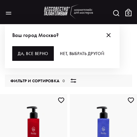
0
КАТАЛОГ
Ваш город Москва?
ВСЕ КАТЕГОРИИ
ДА, ВСЕ ВЕРНО
НЕТ, ВЫБРАТЬ ДРУГОЙ
5796 продуктов
ФИЛЬТР И СОРТИРОВКА
0