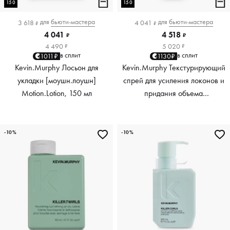
150
150
для
бьюти-мастера
для
бьюти-мастера
3 618
4 041
₽
₽
4 041
4 518
₽
₽
4 490
5 020
₽
₽
в сплит
в сплит
1011₽
1130₽
Kevin.Murphy Лосьон для
Kevin.Murphy Текстурирующий
укладки [моушн.лоушн]
спрей для усиления локонов и
Motion.Lotion, 150 мл
придания объема
[киллер.вэйвс] Killer.Waves,
150 мл
-10%
-10%