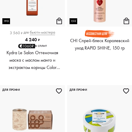
190
150
для
бьюти-мастера
3 560
₽
4 240
CHI Спрей-блеск Королевский
₽
в сплит
1060₽
уход RAPID SHINE, 150 гр
Kydra Le Salon Оттеночная
маска с маслом манго и
экстрактом корицы Color
Boosting Mask Mango
Cinnamon, медный Copper,
190 мл
ДЛЯ ПРОФИ
ДЛЯ ПРОФИ