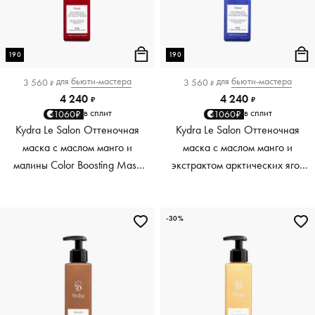
190
190
для
бьюти-мастера
для
бьюти-мастера
3 560
3 560
₽
₽
4 240
4 240
₽
₽
в сплит
в сплит
1060₽
1060₽
Kydra Le Salon Оттеночная
Kydra Le Salon Оттеночная
маска с маслом манго и
маска с маслом манго и
малины Color Boosting Mask
экстрактом арктических ягод
Mango raspberry, красный red,
Color Boosting Mask Mango
190 мл
Arctic Berries, платиновый
platinum, 190 мл
-30%