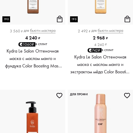
190
190
для
бьюти-мастера
для
бьюти-мастера
3 560
2 492
₽
₽
4 240
2 968
₽
₽
в сплит
1060₽
4 240
₽
в сплит
742₽
Kydra Le Salon Оттеночная
Kydra Le Salon Оттеночная
маска с маслом манго и
маска с маслом манго и
фундука Color Boosting Mask
экстрактом мёда Color Boosting
Mango Hazelnut, светло-
Mask Mango Honey, золотая
коричневая light brown, 190 мл
Golden, 190 мл
ДЛЯ ПРОФИ