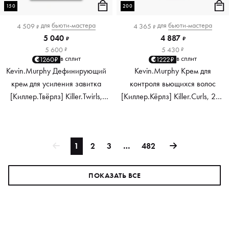
150
200
для
бьюти-мастера
для
бьюти-мастера
4 509
4 365
₽
₽
5 040
4 887
₽
₽
5 600
5 430
₽
₽
в сплит
в сплит
1260₽
1222₽
Kevin.Murphy Дефинирующий
Kevin.Murphy Крем для
крем для усиления завитка
контроля вьющихся волос
[Киллер.Твёрлз] Killer.Twirls,
[Киллер.Кёрлз] Killer.Curls, 200
150 мл
мл
1
2
3
…
482
ПОКАЗАТЬ ВСЕ