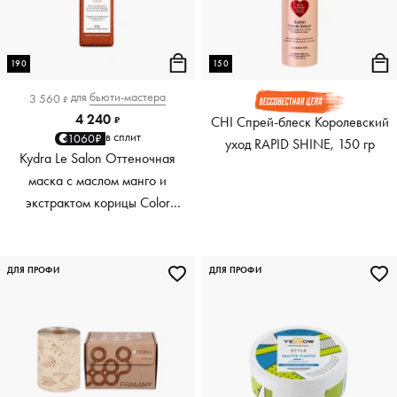
190
150
для
бьюти-мастера
3 560
₽
4 240
CHI Спрей-блеск Королевский
₽
в сплит
1060₽
уход RAPID SHINE, 150 гр
Kydra Le Salon Оттеночная
маска с маслом манго и
экстрактом корицы Color
Boosting Mask Mango
Cinnamon, медный Copper,
190 мл
ДЛЯ ПРОФИ
ДЛЯ ПРОФИ