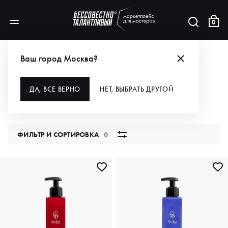
0
КАТАЛОГ
Ваш город Москва?
ВСЕ КАТЕГОРИИ
ДА, ВСЕ ВЕРНО
НЕТ, ВЫБРАТЬ ДРУГОЙ
5784 продукта
ФИЛЬТР И СОРТИРОВКА
0