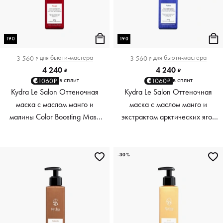
190
190
для
бьюти-мастера
для
бьюти-мастера
3 560
3 560
₽
₽
4 240
4 240
₽
₽
в сплит
в сплит
1060₽
1060₽
Kydra Le Salon Оттеночная
Kydra Le Salon Оттеночная
маска с маслом манго и
маска с маслом манго и
малины Color Boosting Mask
экстрактом арктических ягод
Mango raspberry, красный red,
Color Boosting Mask Mango
190 мл
Arctic Berries, платиновый
platinum, 190 мл
-30%