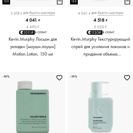
150
150
для
бьюти-мастера
для
бьюти-мастера
3 618
4 041
₽
₽
4 041
4 518
₽
₽
4 490
5 020
₽
₽
в сплит
в сплит
1011₽
1130₽
Kevin.Murphy Лосьон для
Kevin.Murphy Текстурирующий
укладки [моушн.лоушн]
спрей для усиления локонов и
Motion.Lotion, 150 мл
придания объема
[киллер.вэйвс] Killer.Waves,
150 мл
-10%
-10%