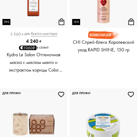
190
150
для
бьюти-мастера
3 560
₽
4 240
CHI Спрей-блеск Королевский
₽
в сплит
1060₽
уход RAPID SHINE, 150 гр
Kydra Le Salon Оттеночная
маска с маслом манго и
экстрактом корицы Color
Boosting Mask Mango
Cinnamon, медный Copper,
190 мл
ДЛЯ ПРОФИ
ДЛЯ ПРОФИ