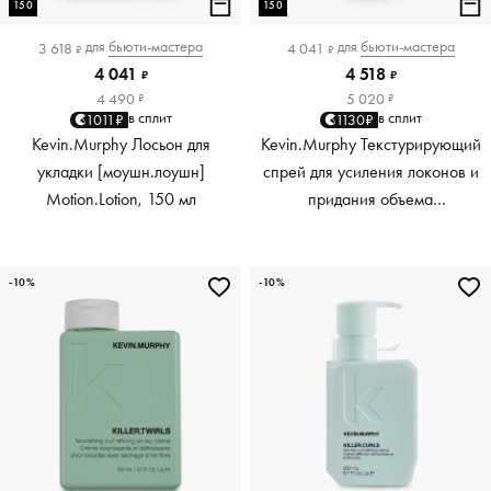
150
150
для
бьюти-мастера
для
бьюти-мастера
3 618
4 041
₽
₽
4 041
4 518
₽
₽
4 490
5 020
₽
₽
в сплит
в сплит
1011₽
1130₽
Kevin.Murphy Лосьон для
Kevin.Murphy Текстурирующий
укладки [моушн.лоушн]
спрей для усиления локонов и
Motion.Lotion, 150 мл
придания объема
[киллер.вэйвс] Killer.Waves,
150 мл
-10%
-10%