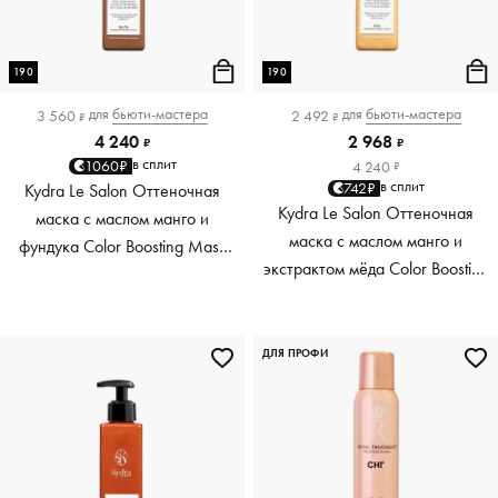
190
190
для
бьюти-мастера
для
бьюти-мастера
3 560
2 492
₽
₽
4 240
2 968
₽
₽
в сплит
1060₽
4 240
₽
в сплит
742₽
Kydra Le Salon Оттеночная
Kydra Le Salon Оттеночная
маска с маслом манго и
маска с маслом манго и
фундука Color Boosting Mask
экстрактом мёда Color Boosting
Mango Hazelnut, светло-
Mask Mango Honey, золотая
коричневая light brown, 190 мл
Golden, 190 мл
ДЛЯ ПРОФИ