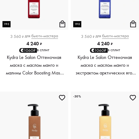
190
190
для
бьюти-мастера
для
бьюти-мастера
3 560
3 560
₽
₽
4 240
4 240
₽
₽
в сплит
в сплит
1060₽
1060₽
Kydra Le Salon Оттеночная
Kydra Le Salon Оттеночная
маска с маслом манго и
маска с маслом манго и
малины Color Boosting Mask
экстрактом арктических ягод
Mango raspberry, красный red,
Color Boosting Mask Mango
190 мл
Arctic Berries, платиновый
platinum, 190 мл
-30%