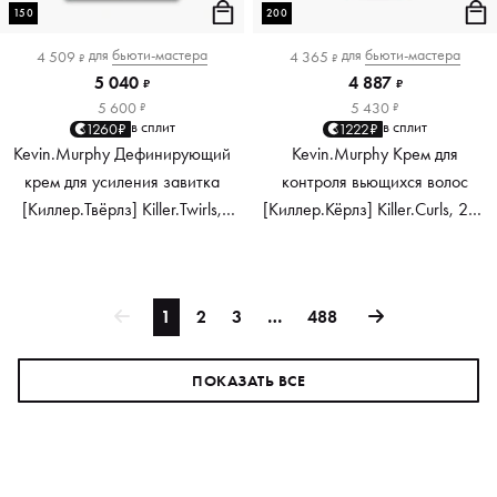
150
200
для
бьюти-мастера
для
бьюти-мастера
4 509
4 365
₽
₽
5 040
4 887
₽
₽
5 600
5 430
₽
₽
в сплит
в сплит
1260₽
1222₽
Kevin.Murphy Дефинирующий
Kevin.Murphy Крем для
крем для усиления завитка
контроля вьющихся волос
[Киллер.Твёрлз] Killer.Twirls,
[Киллер.Кёрлз] Killer.Curls, 200
150 мл
мл
1
2
3
…
488
ПОКАЗАТЬ ВСЕ