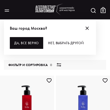
0
КАТАЛОГ
Ваш город Москва?
ВСЕ КАТЕГОРИИ
ДА, ВСЕ ВЕРНО
НЕТ, ВЫБРАТЬ ДРУГОЙ
5849 продуктов
ФИЛЬТР И СОРТИРОВКА
0