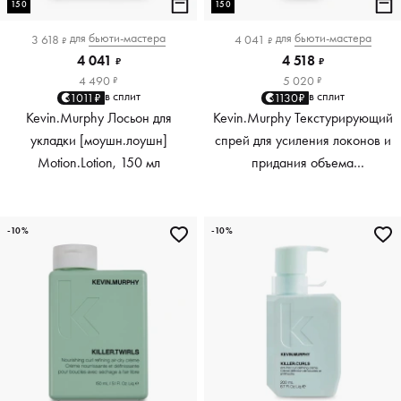
150
150
для
бьюти-мастера
для
бьюти-мастера
3 618
4 041
₽
₽
4 041
4 518
₽
₽
4 490
5 020
₽
₽
в сплит
в сплит
1011₽
1130₽
Kevin.Murphy Лосьон для
Kevin.Murphy Текстурирующий
укладки [моушн.лоушн]
спрей для усиления локонов и
Motion.Lotion, 150 мл
придания объема
[киллер.вэйвс] Killer.Waves,
150 мл
-10%
-10%