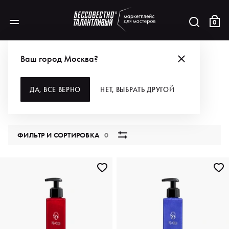
0
КАТАЛОГ
Ваш город Москва?
ВСЕ КАТЕГОРИИ
ДА, ВСЕ ВЕРНО
НЕТ, ВЫБРАТЬ ДРУГОЙ
5849 продуктов
ФИЛЬТР И СОРТИРОВКА
0