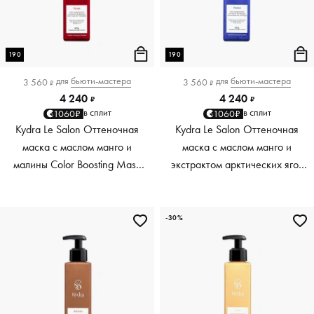
190
190
для
бьюти-мастера
для
бьюти-мастера
3 560
3 560
₽
₽
4 240
4 240
₽
₽
в сплит
в сплит
1060₽
1060₽
Kydra Le Salon Оттеночная
Kydra Le Salon Оттеночная
маска с маслом манго и
маска с маслом манго и
малины Color Boosting Mask
экстрактом арктических ягод
Mango raspberry, красный red,
Color Boosting Mask Mango
190 мл
Arctic Berries, платиновый
platinum, 190 мл
-30%