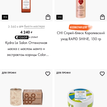
190
150
для
бьюти-мастера
3 560
₽
4 240
CHI Спрей-блеск Королевский
₽
в сплит
1060₽
уход RAPID SHINE, 150 гр
Kydra Le Salon Оттеночная
маска с маслом манго и
экстрактом корицы Color
Boosting Mask Mango
Cinnamon, медный Copper,
190 мл
ДЛЯ ПРОФИ
ДЛЯ ПРОФИ