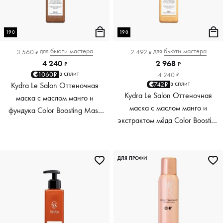
190
190
для
бьюти-мастера
для
бьюти-мастера
3 560
2 492
₽
₽
4 240
2 968
₽
₽
в сплит
1060₽
4 240
₽
в сплит
742₽
Kydra Le Salon Оттеночная
Kydra Le Salon Оттеночная
маска с маслом манго и
маска с маслом манго и
фундука Color Boosting Mask
экстрактом мёда Color Boosting
Mango Hazelnut, светло-
Mask Mango Honey, золотая
коричневая light brown, 190 мл
Golden, 190 мл
ДЛЯ ПРОФИ