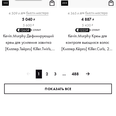
150
200
для
бьюти-мастера
для
бьюти-мастера
4 509
4 365
₽
₽
5 040
4 887
₽
₽
5 600
5 430
₽
₽
в сплит
в сплит
1260₽
1222₽
Kevin.Murphy Дефинирующий
Kevin.Murphy Крем для
крем для усиления завитка
контроля вьющихся волос
[Киллер.Твёрлз] Killer.Twirls,
[Киллер.Кёрлз] Killer.Curls, 200
150 мл
мл
1
2
3
…
488
ПОКАЗАТЬ ВСЕ