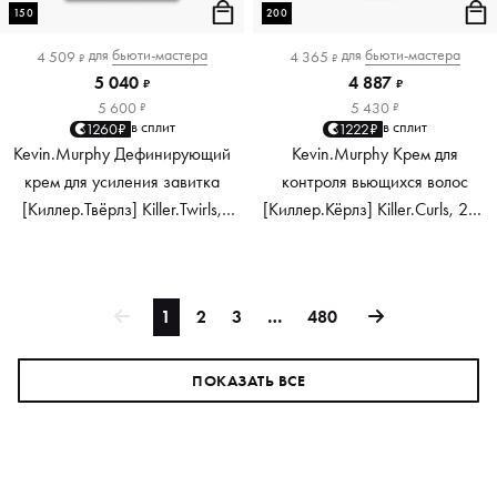
150
200
для
бьюти-мастера
для
бьюти-мастера
4 509
4 365
₽
₽
5 040
4 887
₽
₽
5 600
5 430
₽
₽
в сплит
в сплит
1260₽
1222₽
Kevin.Murphy Дефинирующий
Kevin.Murphy Крем для
крем для усиления завитка
контроля вьющихся волос
[Киллер.Твёрлз] Killer.Twirls,
[Киллер.Кёрлз] Killer.Curls, 200
150 мл
мл
1
2
3
…
480
ПОКАЗАТЬ ВСЕ