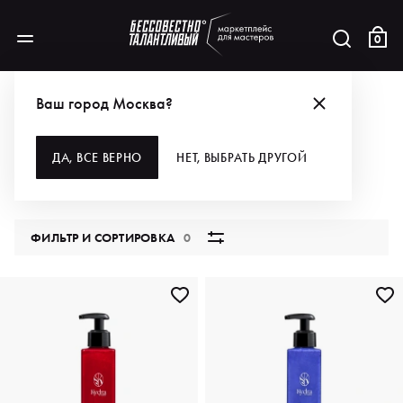
0
КАТАЛОГ
Ваш город Москва?
ВСЕ КАТЕГОРИИ
ДА, ВСЕ ВЕРНО
НЕТ, ВЫБРАТЬ ДРУГОЙ
5760 продуктов
ФИЛЬТР И СОРТИРОВКА
0