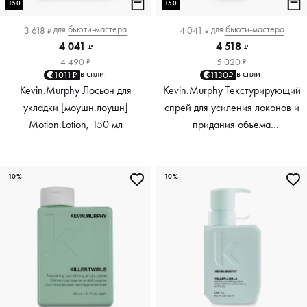
150
150
для
бьюти-мастера
для
бьюти-мастера
3 618
4 041
₽
₽
4 041
4 518
₽
₽
4 490
5 020
₽
₽
в сплит
в сплит
1011₽
1130₽
Kevin.Murphy Лосьон для
Kevin.Murphy Текстурирующий
укладки [моушн.лоушн]
спрей для усиления локонов и
Motion.Lotion, 150 мл
придания объема
[киллер.вэйвс] Killer.Waves,
150 мл
-10%
-10%