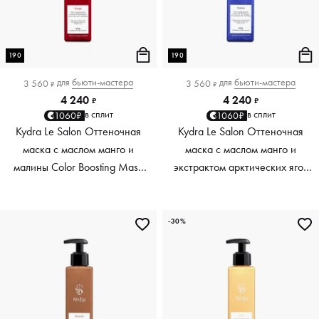
190
190
для
бьюти-мастера
для
бьюти-мастера
3 560
3 560
₽
₽
4 240
4 240
₽
₽
в сплит
в сплит
1060₽
1060₽
Kydra Le Salon Оттеночная
Kydra Le Salon Оттеночная
маска с маслом манго и
маска с маслом манго и
малины Color Boosting Mask
экстрактом арктических ягод
Mango raspberry, красный red,
Color Boosting Mask Mango
190 мл
Arctic Berries, платиновый
platinum, 190 мл
-30%