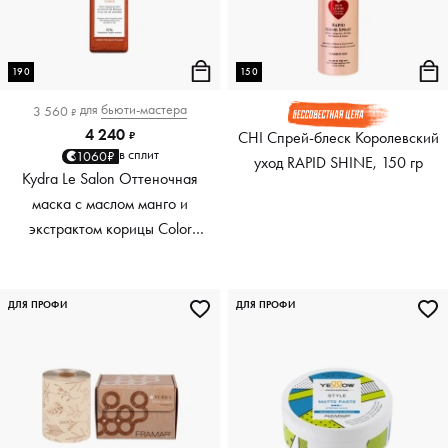
190
150
для
бьюти-мастера
3 560
₽
4 240
CHI Спрей-блеск Королевский
₽
в сплит
1060₽
уход RAPID SHINE, 150 гр
Kydra Le Salon Оттеночная
маска с маслом манго и
экстрактом корицы Color
Boosting Mask Mango
Cinnamon, медный Copper,
190 мл
ДЛЯ ПРОФИ
ДЛЯ ПРОФИ