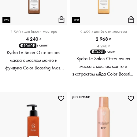
190
190
для
бьюти-мастера
для
бьюти-мастера
3 560
2 492
₽
₽
4 240
2 968
₽
₽
в сплит
1060₽
4 240
₽
в сплит
742₽
Kydra Le Salon Оттеночная
Kydra Le Salon Оттеночная
маска с маслом манго и
маска с маслом манго и
фундука Color Boosting Mask
экстрактом мёда Color Boosting
Mango Hazelnut, светло-
Mask Mango Honey, золотая
коричневая light brown, 190 мл
Golden, 190 мл
ДЛЯ ПРОФИ