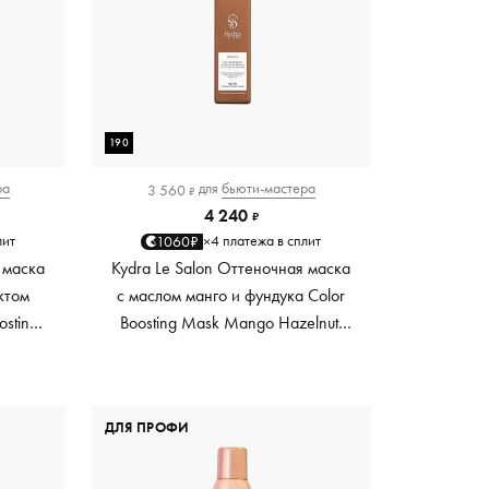
190
ра
для
бьюти-мастера
3 560
₽
4 240
₽
лит
4 платежа в сплит
1060₽
×
 маска
Kydra Le Salon Оттеночная маска
ктом
с маслом манго и фундука Color
osting
Boosting Mask Mango Hazelnut,
es,
светло-коричневая light brown,
0 мл
190 мл
ДЛЯ ПРОФИ