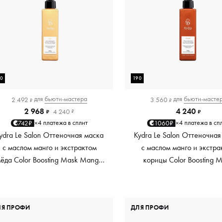
90
190
для
бьюти-мастера
для
бьюти-масте
2 492
3 560
₽
₽
2 968
4 240
4 240
₽
₽
₽
4 платежа в сплит
4 платежа в сп
742₽
1060₽
×
×
ydra Le Salon Оттеночная маска
Kydra Le Salon Оттеночная
с маслом манго и экстрактом
с маслом манго и экстра
ёда Color Boosting Mask Mango
корицы Color Boosting 
Honey, золотая Golden, 190 мл
Mango Cinnamon, мед
Copper, 190 мл
ЛЯ ПРОФИ
ДЛЯ ПРОФИ