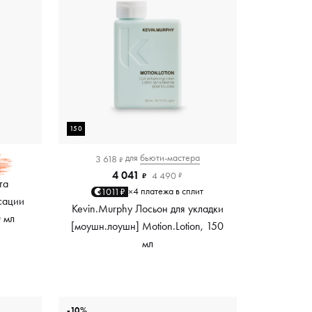
150
для
бьюти-мастера
3 618
₽
4 041
4 490
₽
₽
та
4 платежа в сплит
1011₽
×
сации
Kevin.Murphy Лосьон для укладки
0 мл
[моушн.лоушн] Motion.Lotion, 150
мл
-10%