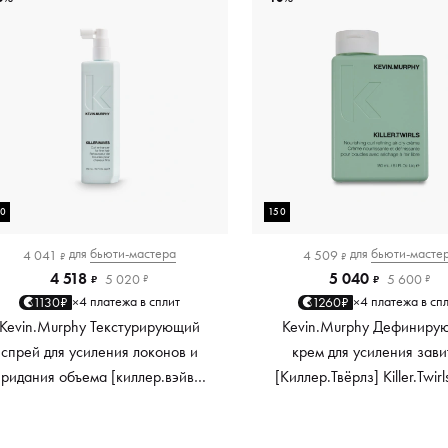
50
150
для
бьюти-мастера
для
бьюти-масте
4 041
4 509
₽
₽
4 518
5 040
5 020
5 600
₽
₽
₽
₽
4 платежа в сплит
4 платежа в сп
1130₽
1260₽
×
×
Kevin.Murphy Текстурирующий
Kevin.Murphy Дефиниру
спрей для усиления локонов и
крем для усиления зави
придания объема [киллер.вэйвс]
[Киллер.Твёрлз] Killer.Twirl
Killer.Waves, 150 мл
мл