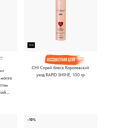
150
ра
CHI Спрей-блеск Королевский
лит
уход RAPID SHINE, 150 гр
 маска
ктом
Mask
ный
-10%