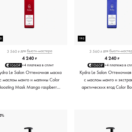
90
190
для
бьюти-мастера
для
бьюти-масте
3 560
3 560
₽
₽
4 240
4 240
₽
₽
4 платежа в сплит
4 платежа в сп
1060₽
1060₽
×
×
ydra Le Salon Оттеночная маска
Kydra Le Salon Оттеночная
с маслом манго и малины Color
с маслом манго и экстра
Boosting Mask Mango raspberry,
арктических ягод Color Bo
красный red, 190 мл
Mask Mango Arctic Berri
платиновый platinum, 19
0%