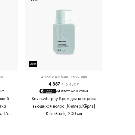
200
ра
для
бьюти-мастера
4 365
₽
4 887
5 430
₽
₽
лит
4 платежа в сплит
1222₽
×
ющий
Kevin.Murphy Крем для контроля
тка
вьющихся волос [Киллер.Кёрлз]
s, 150
Killer.Curls, 200 мл