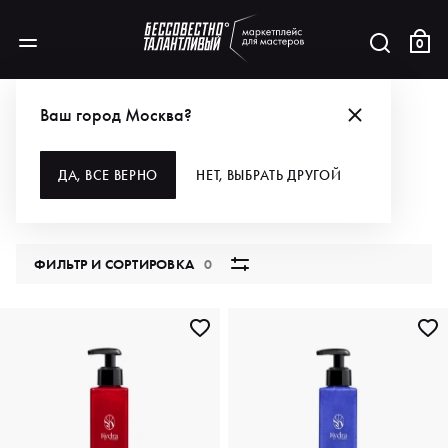
0
КАТАЛОГ
Ваш город Москва?
ВСЕ КАТЕГОРИИ
ДА, ВСЕ ВЕРНО
НЕТ, ВЫБРАТЬ ДРУГОЙ
5851 продукт
ФИЛЬТР И СОРТИРОВКА
0