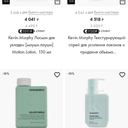
150
150
для
бьюти-мастера
для
бьюти-мастера
3 618
4 041
₽
₽
4 041
4 518
₽
₽
4 490
5 020
₽
₽
в сплит
в сплит
1011₽
1130₽
Kevin.Murphy Лосьон для
Kevin.Murphy Текстурирующий
укладки [моушн.лоушн]
спрей для усиления локонов и
Motion.Lotion, 150 мл
придания объема
[киллер.вэйвс] Killer.Waves,
150 мл
-10%
-10%