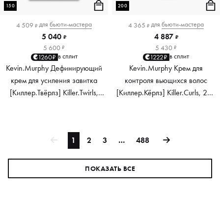
150
200
для
бьюти-мастера
для
бьюти-мастера
4 509
4 365
₽
₽
5 040
4 887
₽
₽
5 600
5 430
₽
₽
в сплит
в сплит
1260₽
1222₽
Kevin.Murphy Дефинирующий
Kevin.Murphy Крем для
крем для усиления завитка
контроля вьющихся волос
[Киллер.Твёрлз] Killer.Twirls,
[Киллер.Кёрлз] Killer.Curls, 200
150 мл
мл
1
2
3
…
488
ПОКАЗАТЬ ВСЕ