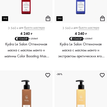
190
190
для
бьюти-мастера
для
бьюти-мастера
3 560
3 560
₽
₽
4 240
4 240
₽
₽
в сплит
в сплит
1060₽
1060₽
Kydra Le Salon Оттеночная
Kydra Le Salon Оттеночная
маска с маслом манго и
маска с маслом манго и
малины Color Boosting Mask
экстрактом арктических ягод
Mango raspberry, красный red,
Color Boosting Mask Mango
190 мл
Arctic Berries, платиновый
platinum, 190 мл
-30%