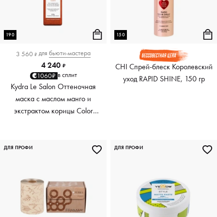
190
150
для
бьюти-мастера
3 560
₽
4 240
CHI Спрей-блеск Королевский
₽
в сплит
1060₽
уход RAPID SHINE, 150 гр
Kydra Le Salon Оттеночная
маска с маслом манго и
экстрактом корицы Color
Boosting Mask Mango
Cinnamon, медный Copper,
190 мл
ДЛЯ ПРОФИ
ДЛЯ ПРОФИ