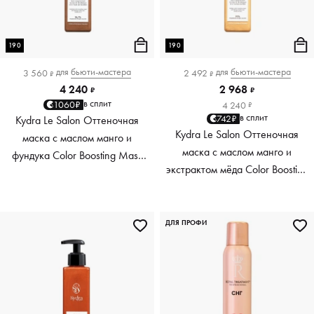
190
190
для
бьюти-мастера
для
бьюти-мастера
3 560
2 492
₽
₽
4 240
2 968
₽
₽
в сплит
1060₽
4 240
₽
в сплит
742₽
Kydra Le Salon Оттеночная
Kydra Le Salon Оттеночная
маска с маслом манго и
маска с маслом манго и
фундука Color Boosting Mask
экстрактом мёда Color Boosting
Mango Hazelnut, светло-
Mask Mango Honey, золотая
коричневая light brown, 190 мл
Golden, 190 мл
ДЛЯ ПРОФИ