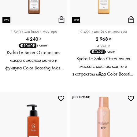
190
190
для
бьюти-мастера
для
бьюти-мастера
3 560
2 492
₽
₽
4 240
2 968
₽
₽
в сплит
1060₽
4 240
₽
в сплит
742₽
Kydra Le Salon Оттеночная
Kydra Le Salon Оттеночная
маска с маслом манго и
маска с маслом манго и
фундука Color Boosting Mask
экстрактом мёда Color Boosting
Mango Hazelnut, светло-
Mask Mango Honey, золотая
коричневая light brown, 190 мл
Golden, 190 мл
ДЛЯ ПРОФИ