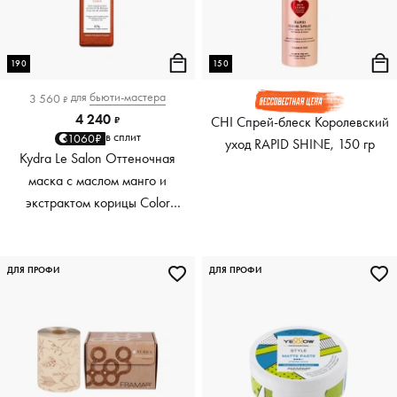
190
150
для
бьюти-мастера
3 560
₽
4 240
CHI Спрей-блеск Королевский
₽
в сплит
1060₽
уход RAPID SHINE, 150 гр
Kydra Le Salon Оттеночная
маска с маслом манго и
экстрактом корицы Color
Boosting Mask Mango
Cinnamon, медный Copper,
190 мл
ДЛЯ ПРОФИ
ДЛЯ ПРОФИ