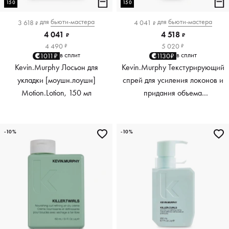
150
150
для
бьюти-мастера
для
бьюти-мастера
3 618
4 041
₽
₽
4 041
4 518
₽
₽
4 490
5 020
₽
₽
в сплит
в сплит
1011₽
1130₽
Kevin.Murphy Лосьон для
Kevin.Murphy Текстурирующий
укладки [моушн.лоушн]
спрей для усиления локонов и
Motion.Lotion, 150 мл
придания объема
[киллер.вэйвс] Killer.Waves,
150 мл
-10%
-10%