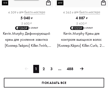
150
200
для
бьюти-мастера
для
бьюти-мастера
4 509
4 365
₽
₽
5 040
4 887
₽
₽
5 600
5 430
₽
₽
в сплит
в сплит
1260₽
1222₽
Kevin.Murphy Дефинирующий
Kevin.Murphy Крем для
крем для усиления завитка
контроля вьющихся волос
[Киллер.Твёрлз] Killer.Twirls,
[Киллер.Кёрлз] Killer.Curls, 200
150 мл
мл
1
2
3
…
488
ПОКАЗАТЬ ВСЕ