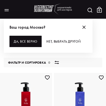
0
КАТАЛОГ
Ваш город Москва?
ВСЕ КАТЕГОРИИ
ДА, ВСЕ ВЕРНО
НЕТ, ВЫБРАТЬ ДРУГОЙ
5847 продуктов
ФИЛЬТР И СОРТИРОВКА
0