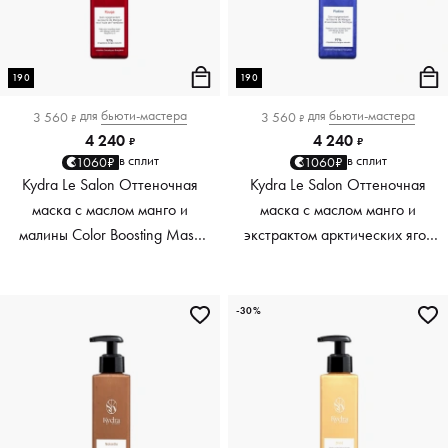
190
190
для
бьюти-мастера
для
бьюти-мастера
3 560
3 560
₽
₽
4 240
4 240
₽
₽
в сплит
в сплит
1060₽
1060₽
Kydra Le Salon Оттеночная
Kydra Le Salon Оттеночная
маска с маслом манго и
маска с маслом манго и
малины Color Boosting Mask
экстрактом арктических ягод
Mango raspberry, красный red,
Color Boosting Mask Mango
190 мл
Arctic Berries, платиновый
platinum, 190 мл
-30%