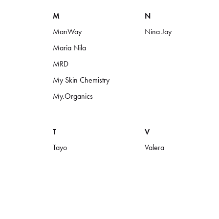
M
N
ManWay
Nina Jay
Maria Nila
MRD
My Skin Chemistry
My.Organics
T
V
Tayo
Valera