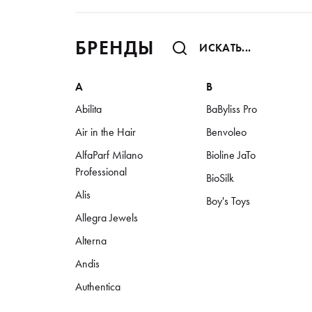
БРЕНДЫ
A
B
Abilita
BaByliss Pro
Air in the Hair
Benvoleo
AlfaParf Milano
Bioline JaTo
Professional
BioSilk
Alis
Boy's Toys
Allegra Jewels
Alterna
Andis
Authentica