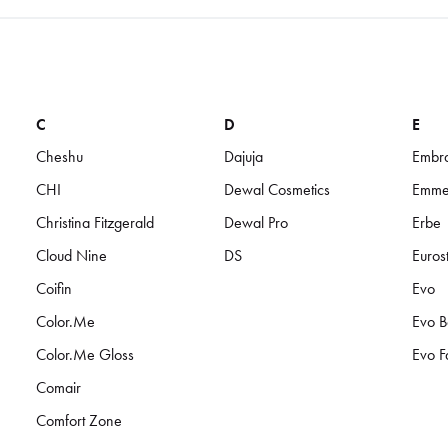
C
D
E
Cheshu
Dajuja
Embra
CHI
Dewal Cosmetics
Emmed
Christina Fitzgerald
Dewal Pro
Erbe
Cloud Nine
DS
Eurost
Coifin
Evo
Color.Me
Evo B
Color.Me Gloss
Evo F
Comair
Comfort Zone