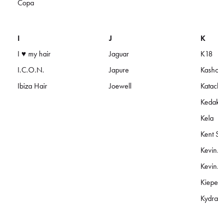
Copa
I
J
K
I ♥ my hair
Jaguar
K18
I.C.O.N.
Japure
Kash
Ibiza Hair
Joewell
Katac
Keda
Kela
Kent 
Kevi
Kevi
Kiepe
Kydra