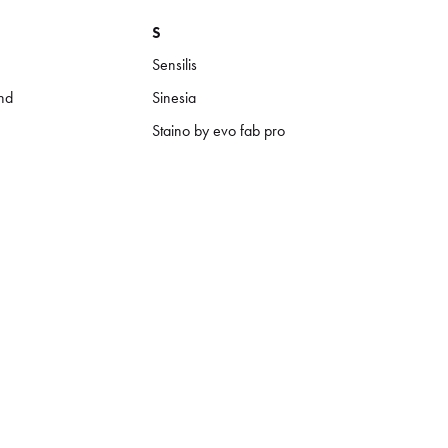
S
Sensilis
nd
Sinesia
Staino by evo fab pro