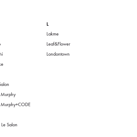
L
Lakme
o
Leaf&Flower
hi
Londontown
ke
Salon
n.Murphy
n.Murphy+CODE
 Le Salon