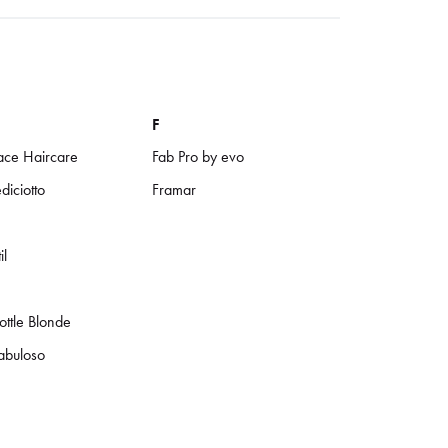
F
ce Haircare
Fab Pro by evo
iciotto
Framar
il
ottle Blonde
abuloso