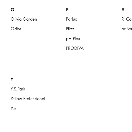
O
P
R
Olivia Garden
Parlux
R+Co
Oribe
Pfizz
re:Bo
pH Plex
PRODIVA
Y
Y.S.Park
Yellow Professional
Yes