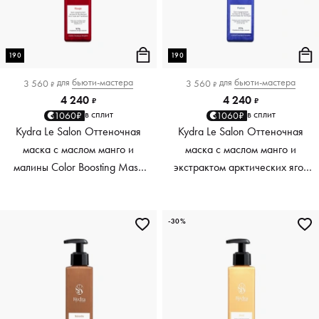
190
190
для
бьюти-мастера
для
бьюти-мастера
3 560
3 560
₽
₽
4 240
4 240
₽
₽
в сплит
в сплит
1060₽
1060₽
Kydra Le Salon Оттеночная
Kydra Le Salon Оттеночная
маска с маслом манго и
маска с маслом манго и
малины Color Boosting Mask
экстрактом арктических ягод
Mango raspberry, красный red,
Color Boosting Mask Mango
190 мл
Arctic Berries, платиновый
platinum, 190 мл
-30%