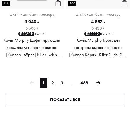
150
200
для
бьюти-мастера
для
бьюти-мастера
4 509
4 365
₽
₽
5 040
4 887
₽
₽
5 600
5 430
₽
₽
в сплит
в сплит
1260₽
1222₽
Kevin.Murphy Дефинирующий
Kevin.Murphy Крем для
крем для усиления завитка
контроля вьющихся волос
[Киллер.Твёрлз] Killer.Twirls,
[Киллер.Кёрлз] Killer.Curls, 200
150 мл
мл
1
2
3
…
488
ПОКАЗАТЬ ВСЕ