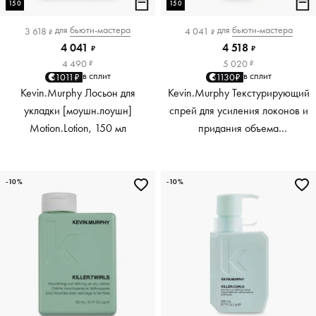
150
150
для
бьюти-мастера
для
бьюти-мастера
3 618
4 041
₽
₽
4 041
4 518
₽
₽
4 490
5 020
₽
₽
в сплит
в сплит
1011₽
1130₽
Kevin.Murphy Лосьон для
Kevin.Murphy Текстурирующий
укладки [моушн.лоушн]
спрей для усиления локонов и
Motion.Lotion, 150 мл
придания объема
[киллер.вэйвс] Killer.Waves,
150 мл
-10%
-10%