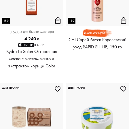
190
150
для
бьюти-мастера
3 560
₽
4 240
CHI Спрей-блеск Королевский
₽
в сплит
1060₽
уход RAPID SHINE, 150 гр
Kydra Le Salon Оттеночная
маска с маслом манго и
экстрактом корицы Color
Boosting Mask Mango
Cinnamon, медный Copper,
190 мл
ДЛЯ ПРОФИ
ДЛЯ ПРОФИ