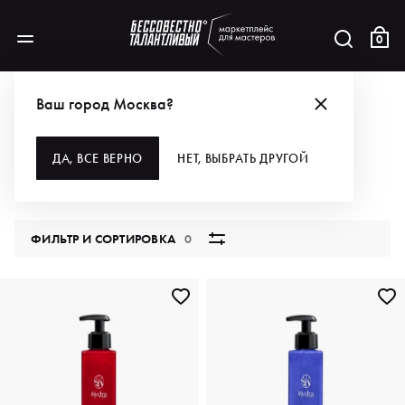
0
КАТАЛОГ
Ваш город Москва?
ВСЕ КАТЕГОРИИ
ДА, ВСЕ ВЕРНО
НЕТ, ВЫБРАТЬ ДРУГОЙ
5851 продукт
ФИЛЬТР И СОРТИРОВКА
0