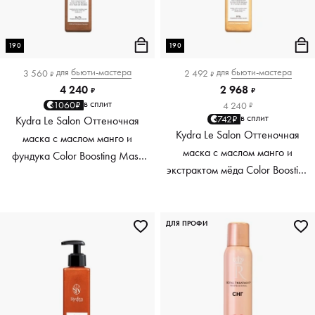
190
190
для
бьюти-мастера
для
бьюти-мастера
3 560
2 492
₽
₽
4 240
2 968
₽
₽
в сплит
1060₽
4 240
₽
в сплит
742₽
Kydra Le Salon Оттеночная
Kydra Le Salon Оттеночная
маска с маслом манго и
маска с маслом манго и
фундука Color Boosting Mask
экстрактом мёда Color Boosting
Mango Hazelnut, светло-
Mask Mango Honey, золотая
коричневая light brown, 190 мл
Golden, 190 мл
ДЛЯ ПРОФИ