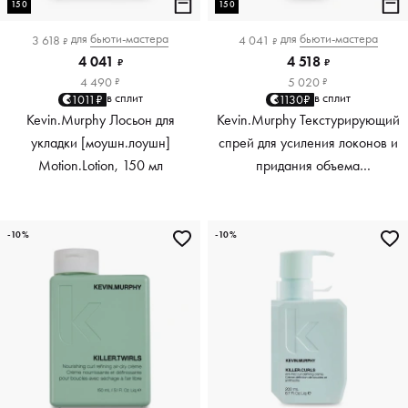
150
150
для
бьюти-мастера
для
бьюти-мастера
3 618
4 041
₽
₽
4 041
4 518
₽
₽
4 490
5 020
₽
₽
в сплит
в сплит
1011₽
1130₽
Kevin.Murphy Лосьон для
Kevin.Murphy Текстурирующий
укладки [моушн.лоушн]
спрей для усиления локонов и
Motion.Lotion, 150 мл
придания объема
[киллер.вэйвс] Killer.Waves,
150 мл
-10%
-10%