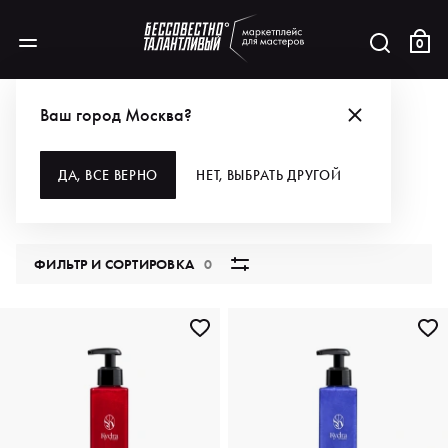
0
КАТАЛОГ
Ваш город Москва?
ВСЕ КАТЕГОРИИ
ДА, ВСЕ ВЕРНО
НЕТ, ВЫБРАТЬ ДРУГОЙ
5851 продукт
ФИЛЬТР И СОРТИРОВКА
0