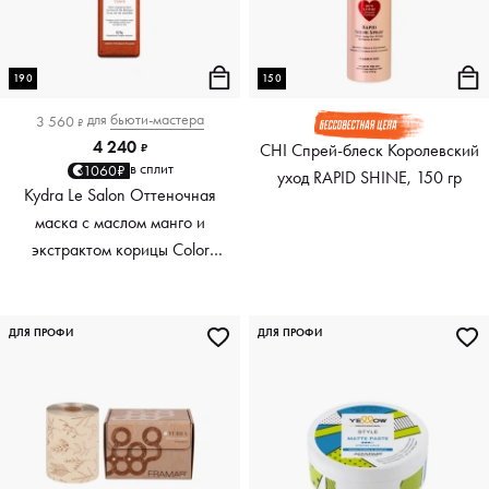
190
150
для
бьюти-мастера
3 560
₽
4 240
CHI Спрей-блеск Королевский
₽
в сплит
1060₽
уход RAPID SHINE, 150 гр
Kydra Le Salon Оттеночная
маска с маслом манго и
экстрактом корицы Color
Boosting Mask Mango
Cinnamon, медный Copper,
190 мл
ДЛЯ ПРОФИ
ДЛЯ ПРОФИ