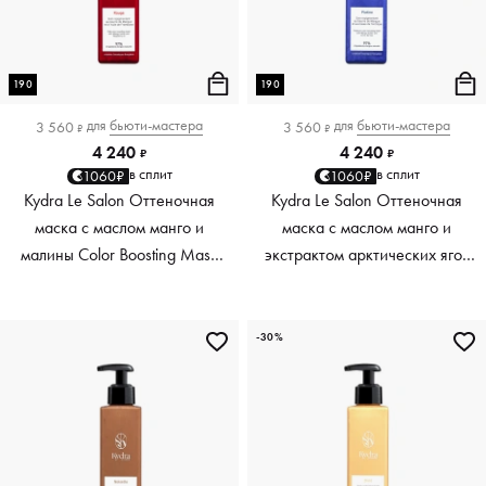
190
190
для
бьюти-мастера
для
бьюти-мастера
3 560
3 560
₽
₽
4 240
4 240
₽
₽
в сплит
в сплит
1060₽
1060₽
Kydra Le Salon Оттеночная
Kydra Le Salon Оттеночная
маска с маслом манго и
маска с маслом манго и
малины Color Boosting Mask
экстрактом арктических ягод
Mango raspberry, красный red,
Color Boosting Mask Mango
190 мл
Arctic Berries, платиновый
platinum, 190 мл
-30%