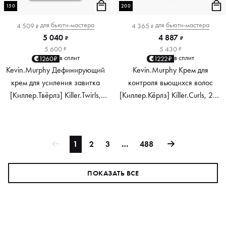
150
200
для
бьюти-мастера
для
бьюти-мастера
4 509
4 365
₽
₽
5 040
4 887
₽
₽
5 600
5 430
₽
₽
в сплит
в сплит
1260₽
1222₽
Kevin.Murphy Дефинирующий
Kevin.Murphy Крем для
крем для усиления завитка
контроля вьющихся волос
[Киллер.Твёрлз] Killer.Twirls,
[Киллер.Кёрлз] Killer.Curls, 200
150 мл
мл
1
2
3
…
488
ПОКАЗАТЬ ВСЕ