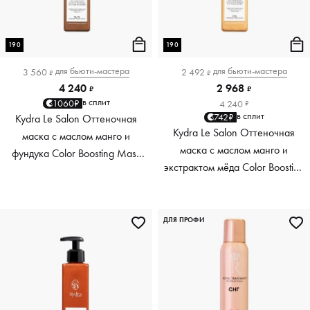
190
190
для
бьюти-мастера
для
бьюти-мастера
3 560
2 492
₽
₽
4 240
2 968
₽
₽
в сплит
1060₽
4 240
₽
в сплит
742₽
Kydra Le Salon Оттеночная
Kydra Le Salon Оттеночная
маска с маслом манго и
маска с маслом манго и
фундука Color Boosting Mask
экстрактом мёда Color Boosting
Mango Hazelnut, светло-
Mask Mango Honey, золотая
коричневая light brown, 190 мл
Golden, 190 мл
ДЛЯ ПРОФИ