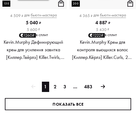
150
200
для
бьюти-мастера
для
бьюти-мастера
4 509
4 365
₽
₽
5 040
4 887
₽
₽
5 600
5 430
₽
₽
в сплит
в сплит
1260₽
1222₽
Kevin.Murphy Дефинирующий
Kevin.Murphy Крем для
крем для усиления завитка
контроля вьющихся волос
[Киллер.Твёрлз] Killer.Twirls,
[Киллер.Кёрлз] Killer.Curls, 200
150 мл
мл
1
2
3
…
483
ПОКАЗАТЬ ВСЕ