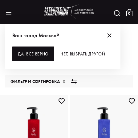
0
КАТАЛОГ
Ваш город Москва?
ВСЕ КАТЕГОРИИ
ДА, ВСЕ ВЕРНО
НЕТ, ВЫБРАТЬ ДРУГОЙ
5791 продукт
ФИЛЬТР И СОРТИРОВКА
0