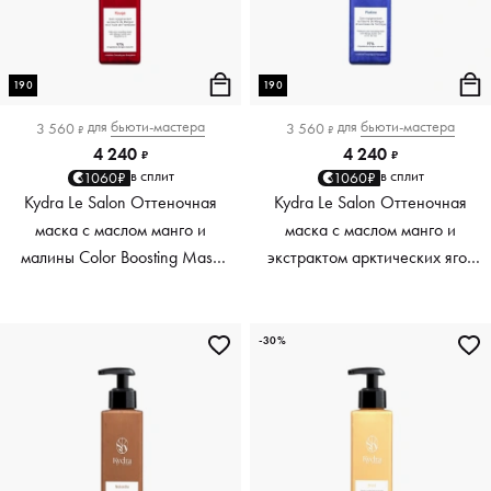
190
190
для
бьюти-мастера
для
бьюти-мастера
3 560
3 560
₽
₽
4 240
4 240
₽
₽
в сплит
в сплит
1060₽
1060₽
Kydra Le Salon Оттеночная
Kydra Le Salon Оттеночная
маска с маслом манго и
маска с маслом манго и
малины Color Boosting Mask
экстрактом арктических ягод
Mango raspberry, красный red,
Color Boosting Mask Mango
190 мл
Arctic Berries, платиновый
platinum, 190 мл
-30%