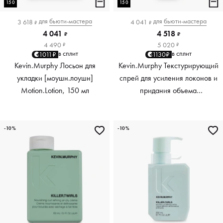
150
150
для
бьюти-мастера
для
бьюти-мастера
3 618
4 041
₽
₽
4 041
4 518
₽
₽
4 490
5 020
₽
₽
в сплит
в сплит
1011₽
1130₽
Kevin.Murphy Лосьон для
Kevin.Murphy Текстурирующий
укладки [моушн.лоушн]
спрей для усиления локонов и
Motion.Lotion, 150 мл
придания объема
[киллер.вэйвс] Killer.Waves,
150 мл
-10%
-10%