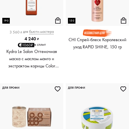
190
150
для
бьюти-мастера
3 560
₽
4 240
CHI Спрей-блеск Королевский
₽
в сплит
1060₽
уход RAPID SHINE, 150 гр
Kydra Le Salon Оттеночная
маска с маслом манго и
экстрактом корицы Color
Boosting Mask Mango
Cinnamon, медный Copper,
190 мл
ДЛЯ ПРОФИ
ДЛЯ ПРОФИ