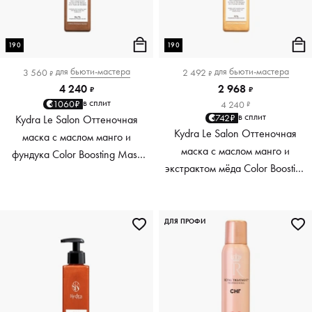
190
190
для
бьюти-мастера
для
бьюти-мастера
3 560
2 492
₽
₽
4 240
2 968
₽
₽
в сплит
1060₽
4 240
₽
в сплит
742₽
Kydra Le Salon Оттеночная
Kydra Le Salon Оттеночная
маска с маслом манго и
маска с маслом манго и
фундука Color Boosting Mask
экстрактом мёда Color Boosting
Mango Hazelnut, светло-
Mask Mango Honey, золотая
коричневая light brown, 190 мл
Golden, 190 мл
ДЛЯ ПРОФИ