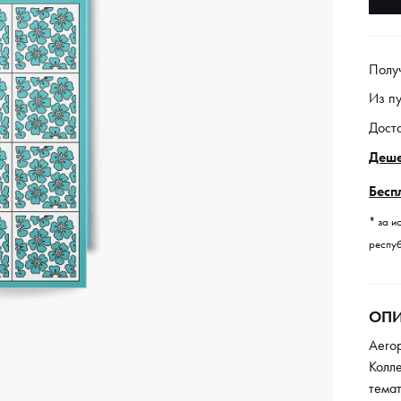
Полу
Из п
Дост
Деше
Бесп
* за и
респуб
ОПИ
Aero
Колл
темат