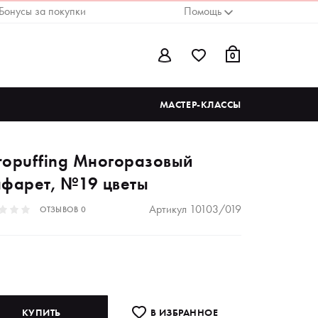
Бонусы за покупки
Помощь
0
МАСТЕР-КЛАССЫ
ropuffing Многоразовый
афарет, №19 цветы
Артикул
10103/019
ОТЗЫВОВ
0
КУПИТЬ
В ИЗБРАННОE