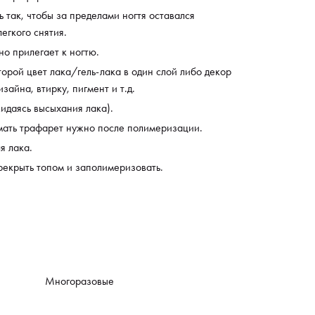
 так, чтобы за пределами ногтя оставался
егкого снятия.
но прилегает к ногтю.
орой цвет лака/гель-лака в один слой либо декор
изайна, втирку, пигмент и т.д.
идаясь высыхания лака).
мать трафарет нужно после полимеризации.
я лака.
рекрыть топом и заполимеризовать.
Многоразовые