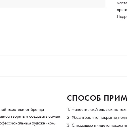
масте
ориги
профе
Подр
ногти
расс
СПОСОБ ПРИМ
ной тематики от бренда
Нанести лак/гель-лак по тех
рвиса творить и создавать самые
Убедиться, что покрытие пол
профессиональным художником,
С помощью пинцета поместить