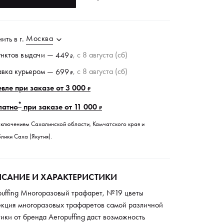
Москва
чить в
г.
унктов
выдачи
—
, c 8 августа (сб)
449
₽
авка курьером —
, c 8 августа (сб)
699
₽
вле при заказе от 3 000
₽
*
латно
при заказе от 11 000
₽
сключением Сахалинской области, Камчатского края и
лики Саха (Якутия).
САНИЕ И ХАРАКТЕРИСТИКИ
puffing Многоразовый трафарет, №19 цветы
екция многоразовых трафаретов самой различной
ики от бренда Aeropuffing даст возможность