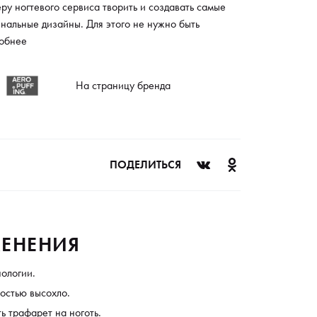
ру ногтевого сервиса творить и создавать самые
нальные дизайны. Для этого не нужно быть
ссиональным художником, несколько секунд - и на
обнее
 нанесен точный и аккуратный рисунок. Аксессуар
читан на многоразовое использование.
На страницу бренда
ПОДЕЛИТЬСЯ
ЕНЕНИЯ
нологии.
ностью высохло.
 трафарет на ноготь.