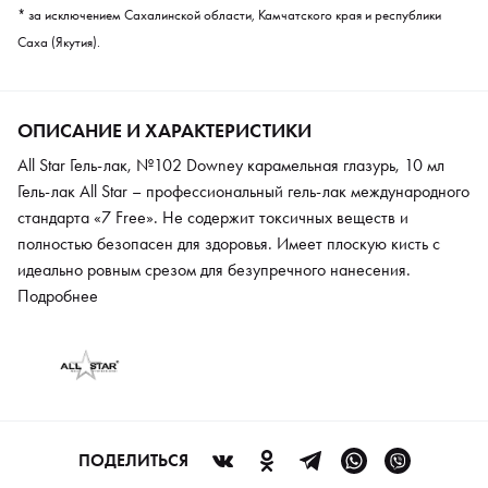
* за исключением Сахалинской области, Камчатского края и республики
Саха (Якутия).
ОПИСАНИЕ И ХАРАКТЕРИСТИКИ
All Star Гель-лак, №102 Downey карамельная глазурь, 10 мл
Гель-лак All Star – профессиональный гель-лак международного
стандарта «7 Free». Не содержит токсичных веществ и
полностью безопасен для здоровья. Имеет плоскую кисть с
идеально ровным срезом для безупречного нанесения.
Обладает кремовой консистенцией с приятной бабл-гам
Подробнее
отдушкой, легко выравнивается, сохраняет цвет после
просушки. Высокая пигментация позволяет наносить гель-лак в
один слой, что обеспечивает экономичный расход. Гель лак
снабжен индикатором цвета на крышке флакона и
брендированной наклейкой с номером цвета. Поставляется в
термоупаковке.
ПОДЕЛИТЬСЯ