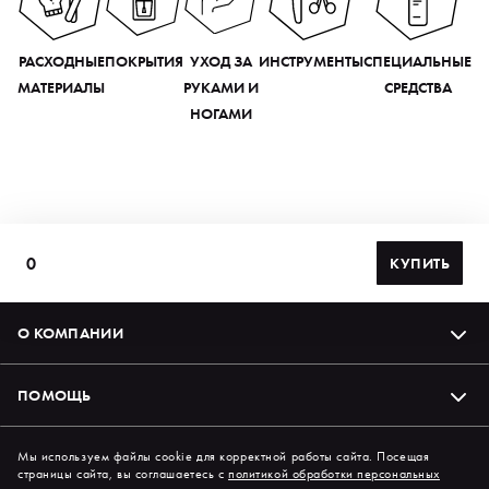
РАСХОДНЫЕ
ПОКРЫТИЯ
УХОД ЗА
ИНСТРУМЕНТЫ
СПЕЦИАЛЬНЫЕ
МАТЕРИАЛЫ
РУКАМИ И
СРЕДСТВА
НОГАМИ
0
КУПИТЬ
О КОМПАНИИ
ПОМОЩЬ
Подпишись на нас в соцсетях
Мы используем файлы cookie для корректной работы сайта. Посещая
страницы сайта, вы соглашаетесь с
политикой обработки персональных