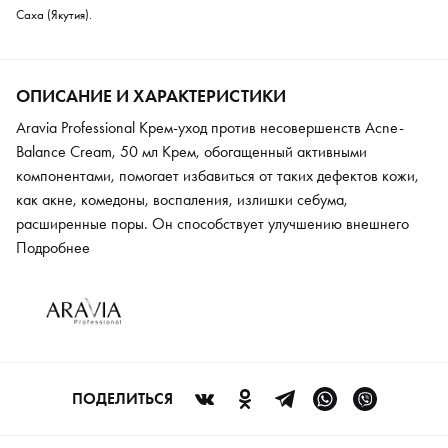
Саха (Якутия).
ОПИСАНИЕ И ХАРАКТЕРИСТИКИ
Aravia Professional Крем-уход против несовершенств Acne-
Balance Cream, 50 мл Крем, обогащенный активными
компонентами, помогает избавиться от таких дефектов кожи,
как акне, комедоны, воспаления, излишки себума,
расширенные поры. Он способствует улучшению внешнего
вида проблемной кожи и оказывает профилактическое
Подробнее
действие. Масло черного тмина устраняет риски появления
угрей и черных точек, запускает процесс кератинизации.
Сочетание противовоспалительных компонентов устраняют
зуд, покраснения, отеки, успокаивают кожу. Ниацинамид
помогает регулировать работу сальных желез и слегка
подсушивает, сужает поры. Крем обеспечивает сокращение
ПОДЕЛИТЬСЯ
черных точек и воспалений на лице.