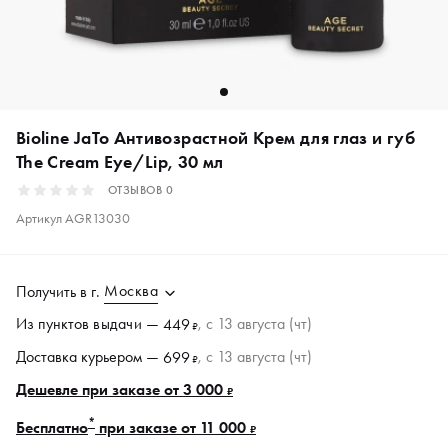
Bioline JaTo Антивозрастной Крем для глаз и губ
The Cream Eye/Lip, 30 мл
ОТЗЫВОВ
0
Артикул
AGR13030
Москва
Получить в
г.
Из пунктов
выдачи
—
, c 13 августа (чт)
449
₽
Доставка курьером —
, c 13 августа (чт)
699
₽
Дешевле при заказе от 3 000
₽
*
Бесплатно
при заказе от 11 000
₽