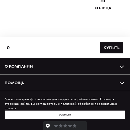
ОТ
СОЛНЦА
0
КУПИТЬ
О КОМПАНИИ
ПОМОЩЬ
Подпишись на нас в соцсетях
Мы используем файлы cookie для корректной работы сайта. Посещая
страницы сайта, вы соглашаетесь с
политикой обработки персональных
данных
СОГЛАСЕН