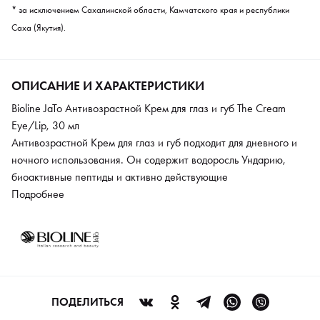
* за исключением Сахалинской области, Камчатского края и республики
Саха (Якутия).
ОПИСАНИЕ И ХАРАКТЕРИСТИКИ
Bioline JaTo Антивозрастной Крем для глаз и губ The Cream
Eye/Lip, 30 мл
Антивозрастной Крем для глаз и губ подходит для дневного и
ночного использования. Он содержит водоросль Ундарию,
биоактивные пептиды и активно действующие
омолаживающие компоненты. Крем помогает расслабить
Подробнее
мышцы лица и разгладить мимические морщины. Делает кожу
более упругой и эластичной. Защищает от агрессивного
внешнего воздействия негативных факторов.
ПОДЕЛИТЬСЯ