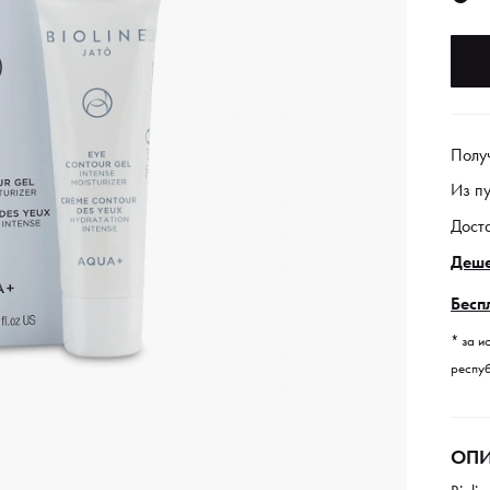
Полу
Из п
Дост
Деше
Бесп
* за и
респуб
ОПИ