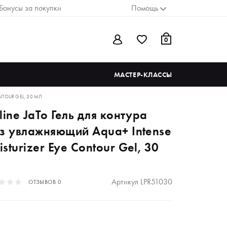
Бонусы за покупки
Помощь
0
МАСТЕР-КЛАССЫ
NTOUR GEL, 30 МЛ
line JaTo Гель для контура
аз увлажняющий Aqua+ Intense
sturizer Eye Contour Gel, 30
Артикул
LPR51030
ОТЗЫВОВ
0