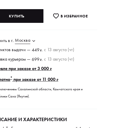
КУПИТЬ
В ИЗБРАННОE
Москва
чить в
г.
унктов
выдачи
—
, c 13 августа (чт)
449
₽
авка курьером —
, c 13 августа (чт)
699
₽
вле при заказе от 3 000
₽
*
латно
при заказе от 11 000
₽
сключением Сахалинской области, Камчатского края и
лики Саха (Якутия).
САНИЕ И ХАРАКТЕРИСТИКИ