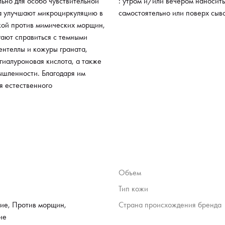
ьно для особо чувствительной
: утром и/или вечером наносит
ва улучшают микроциркуляцию в
самостоятельно или поверх сы
кой против мимических морщин,
ают справиться с темными
центеллы и кожуры граната,
гиалуроновая кислота, а также
ышленности. Благодаря им
я естественного
Объем
Тип кожи
ие, Против морщин,
Страна происхождения бренда
ие