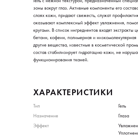
Гель с нежной текстурой, предназначенный специал
зоны вокруг глаз. Активные компоненты его соста
слоях кожи, придают свежесть, служат профилакти
оказывают комплексный эффект увлажнения, помог
кругами. В список ингредиентов входят экстракты 
бетаин, кофеин, полимерная и низкомолекулярная 
другие вещества, известные в косметической пром
состав стабилизирует гидратацию кожи, не наруша
функционирования тканей.
ХАРАКТЕРИСТИКИ
Тип
Гель
Назначение
Глаза
Эффект
Увлажнен
Уплотнен