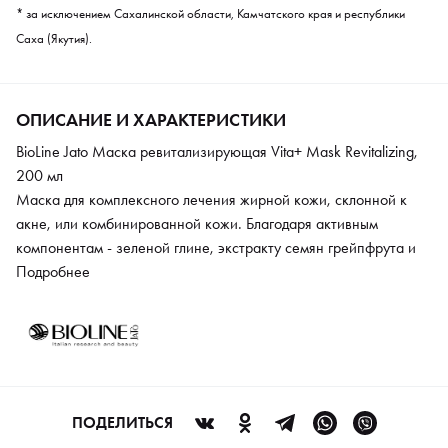
* за исключением Сахалинской области, Камчатского края и республики
Саха (Якутия).
ОПИСАНИЕ И ХАРАКТЕРИСТИКИ
BioLine Jato Маска ревитализирующая Vita+ Mask Revitalizing,
200 мл
Маска для комплексного лечения жирной кожи, склонной к
акне, или комбинированной кожи. Благодаря активным
компонентам - зеленой глине, экстракту семян грейпфрута и
оксиду цинка, маска контролирует работу сальных желез,
Подробнее
уменьшая выработку себума. Нормализует водный баланс
кожи. Успокаивает и оздоравливает. Кожа получает чувство
чистоты и комфорта. Становится гладкой, видимость пор
снижается. Кожа приобретает необходимый уровень
увлажнения, много витаминов и энергии.
ПОДЕЛИТЬСЯ