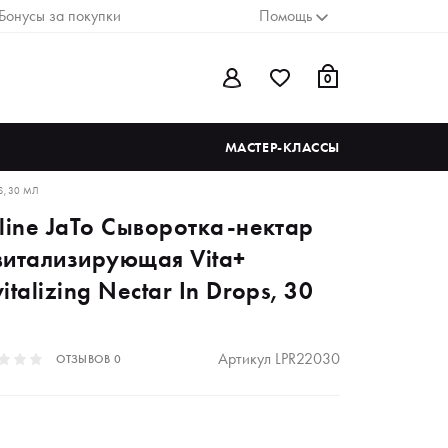
Бонусы за покупки
Помощь
0
МАСТЕР-КЛАССЫ
S, 30 МЛ
oline JaTo Сыворотка-нектар
витализирующая Vita+
italizing Nectar In Drops, 30
Артикул
LPR22030
ОТЗЫВОВ
0