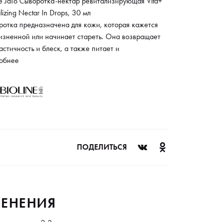
ne JaTo Сыворотка-нектар ревитализирующая Vita+
alizing Nectar In Drops, 30 мл
ротка предназначена для кожи, которая кажется
изненной или начинает стареть. Она возвращает
астичность и блеск, а также питает и
анавливает ее. Подходит для возрастной, сухой и
обнее
воженной кожи. Современный и эффективный
тельный уход для кожи 35+ преображают кожу шаг
агом. Запускают естественный процесс омоложения
ри, возвращают упругость и питают кожу, делая ее
й, бархатистой и подтянутой.
ПОДЕЛИТЬСЯ
ЕНЕНИЯ