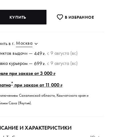
КУПИТЬ
В ИЗБРАННОE
Москва
чить в
г.
унктов
выдачи
—
, c 9 августа (вс)
449
₽
авка курьером —
, c 9 августа (вс)
699
₽
вле при заказе от 3 000
₽
*
латно
при заказе от 11 000
₽
сключением Сахалинской области, Камчатского края и
лики Саха (Якутия).
САНИЕ И ХАРАКТЕРИСТИКИ