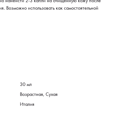
но наненсти 2-3 капли на очищенную кожу после
ия. Возможно использовать как самостоятельной
30 мл
Возрастная, Сухая
Италия