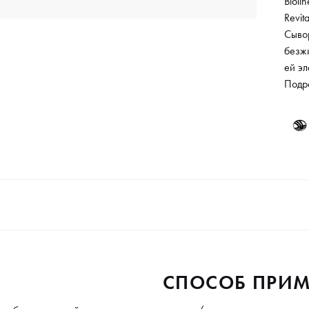
Bioli
Revit
Сыво
безж
ей эл
восст
Подр
обез
пита
за ш
изнут
свеже
СПОСОБ ПРИМ