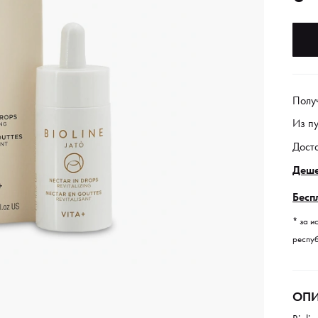
Полу
Из п
Дост
Деше
Бесп
* за и
респуб
ОПИ