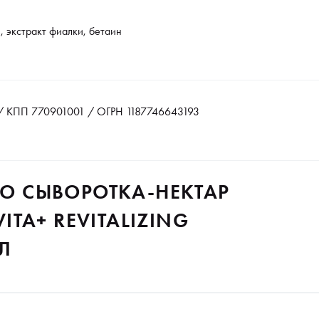
, экстракт фиалки, бетаин
 КПП 770901001 / ОГРН 1187746643193
TO СЫВОРОТКА-НЕКТАР
TA+ REVITALIZING
МЛ