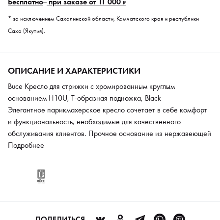
Бесплатно
при заказе от 11 000
₽
* за исключением Сахалинской области, Камчатского края и республики
Саха (Якутия).
ОПИСАНИЕ И ХАРАКТЕРИСТИКИ
Buce Кресло для стрижки с хромированным круглым
основанием H10U, Т-образная подножка, Black
Элегантное парикмахерское кресло сочетает в себе комфорт
и функциональность, необходимые для качественного
обслуживания клиентов. Прочное основание из нержавеющей
стали обеспечивает надежную устойчивость и долговечность.
Подробнее
Плавная регулировка высоты осуществляется с помощью
современного гидравлического механизма, позволяющего
мастеру настроить оптимальное рабочее положение.
Практичная Т-образная подножка создает дополнительный
комфорт для клиента и придает креслу завершенный
профессиональный вид.
ПОДЕЛИТЬСЯ