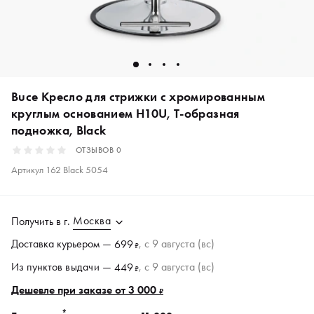
Buce Кресло для стрижки с хромированным
круглым основанием H10U, Т-образная
подножка, Black
ОТЗЫВОВ
0
Артикул
162 Black 5054
Москва
Получить в
г.
Доставка курьером —
, c 9 августа (вс)
699
₽
Из пунктов
выдачи
—
, c 9 августа (вс)
449
₽
Дешевле при заказе от 3 000
₽
*