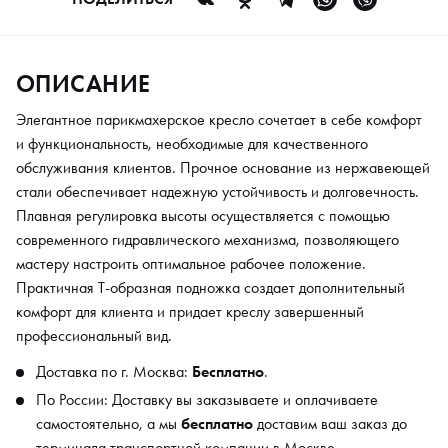
Доставка по г. Москва:
Бесплатно
.
По России: Доставку вы заказываете и оплачиваете
самостоятельно, а мы
бесплатно
доставим ваш заказ до
ОПИСАНИЕ
терминала транспортной компании в Москве.
Элегантное парикмахерское кресло сочетает в себе комфорт
Cлужба поддержки (с 9:00 до 21:00 по Мск, без выходных):
+7
и функциональность, необходимые для качественного
(495) 139 64 28
обслуживания клиентов. Прочное основание из нержавеющей
* Цветовой оттенок товара может отличаться от
стали обеспечивает надежную устойчивость и долговечность.
представленного на фотографии, в том числе это зависит и от
Плавная регулировка высоты осуществляется с помощью
настроек монитора вашего компьютера.
современного гидравлического механизма, позволяющего
мастеру настроить оптимальное рабочее положение.
Практичная Т-образная подножка создает дополнительный
комфорт для клиента и придает креслу завершенный
профессиональный вид.
Доставка по г. Москва:
Бесплатно
.
По России: Доставку вы заказываете и оплачиваете
самостоятельно, а мы
бесплатно
доставим ваш заказ до
терминала транспортной компании в Москве.