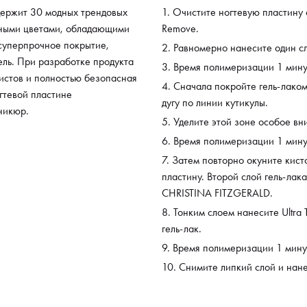
содержит 30 модных трендовых
Очистите ногтевую пластину с
нными цветами, обладающими
Remove.
суперпрочное покрытие,
Равномерно нанесите один сл
ель. При разработке продукта
Время полимеризации 1 мину
истов и полностью безопасная
Сначала покройте гель-лаком
гтевой пластине
дугу по линии кутикулы.
никюр.
Уделите этой зоне особое вн
Время полимеризации 1 мину
Затем повторно окуните кисто
пластину. Второй слой гель-лак
CHRISTINA FITZGERALD.
Тонким слоем нанесите Ultr
гель-лак.
Время полимеризации 1 мину
Снимите липкий слой и нане