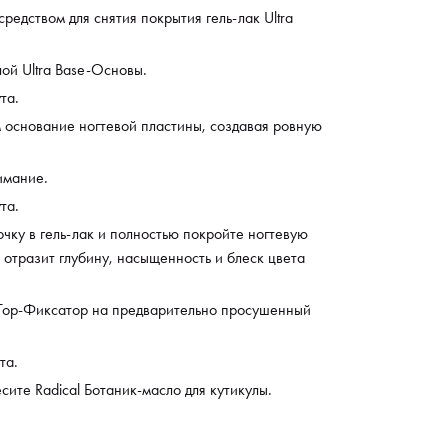
редством для снятия покрытия гель-лак Ultra
ой Ultra Base-Основы.
та.
 основание ногтевой пластины, создавая ровную
имание.
та.
чку в гель-лак и полностью покройте ногтевую
а отразит глубину, насыщенность и блеск цвета
a Top-Фиксатор на предварительно просушенный
та.
сите Radical Ботаник-масло для кутикулы.