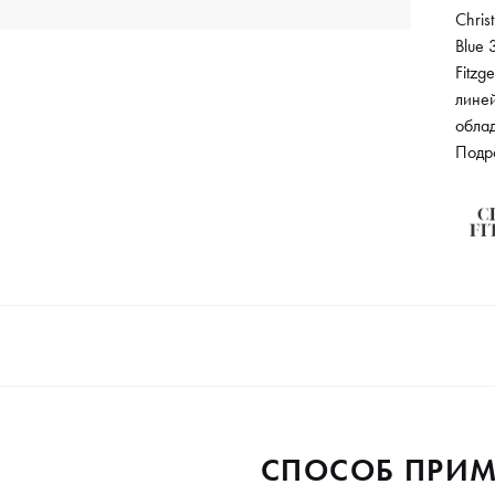
Chris
Blue 
Fitzg
лине
обла
обра
Подр
держа
прод
коло
облад
само
мани
СПОСОБ ПРИМ