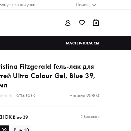
Бонусы за покупки
Помощь
0
МАСТЕР-КЛАССЫ
istina Fitzgerald Гель-лак для
тей Ultra Colour Gel, Blue 39,
 мл
Артикул
90804
ОТЗЫВОВ
0
ЕНОК
2 Варианта
Blue 39
e 39
Blue 40