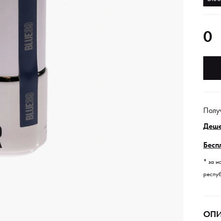
0
Полу
Деше
Бесп
* за и
респуб
ОПИ