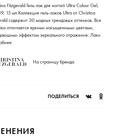
tina Fitzgerald Гель-лак для ногтей Ultra Colour Gel,
39, 15 мл Коллекция гель-лаков Ultra от Сhristina
erald содержит 30 модных трендовых оттенков. Вся
йка отличается яркими насыщенными цветами,
дающими эффектом зеркального отражения. Лаки
зуют суперпрочное покрытие, которое будет
обнее
ться в течение нескольких недель. При разработке
укта использованы лучшие идеи ведущих химиков-
На страницу бренда
ристов и полностью безопасная формула. Лаки не
ают резким запахом, на ногтевой пластине
выравниваются, обеспечивая безупречный
кюр.
ПОДЕЛИТЬСЯ
ЕНЕНИЯ