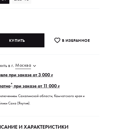
КУПИТЬ
В ИЗБРАННОE
Москва
чить в
г.
вле при заказе от 3 000
₽
*
латно
при заказе от 11 000
₽
сключением Сахалинской области, Камчатского края и
лики Саха (Якутия).
САНИЕ И ХАРАКТЕРИСТИКИ