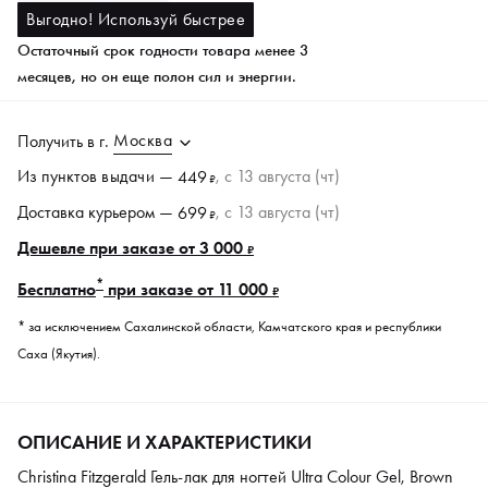
Выгодно! Используй быстрее
Остаточный срок годности товара менее 3
месяцев, но он еще полон сил и энергии.
Москва
Получить в
г.
Из пунктов
выдачи
—
, c 13 августа (чт)
449
₽
Доставка курьером —
, c 13 августа (чт)
699
₽
Дешевле при заказе от 3 000
₽
*
Бесплатно
при заказе от 11 000
₽
* за исключением Сахалинской области, Камчатского края и республики
Саха (Якутия).
ОПИСАНИЕ И ХАРАКТЕРИСТИКИ
Christina Fitzgerald Гель-лак для ногтей Ultra Colour Gel, Brown