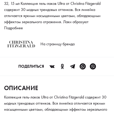
32, 15 мл Коллекция гель-лаков Ultra от Сhristina Fitzgerald
содержит 30 модных трендовых оттенков. Вся линейка
отличается яркими насыщенными цветами, обладающими
эффектом зеркального отражения. Лаки образуют
суперпрочное покрытие, которое будет держаться в течение
Подробнее
нескольких недель. При разработке продукта использованы
лучшие идеи ведущих химиков-колористов и полностью
На страницу бренда
безопасная формула. Лаки не обладают резким запахом, на
ногтевой пластине самовыравниваются, обеспечивая
безупречный маникюр.
ПОДЕЛИТЬСЯ
ОПИСАНИЕ
Коллекция гель-лаков Ultra от Сhristina Fitzgerald содержит 30
модных трендовых оттенков. Вся линейка отличается яркими
насыщенными цветами, обладающими эффектом зеркального