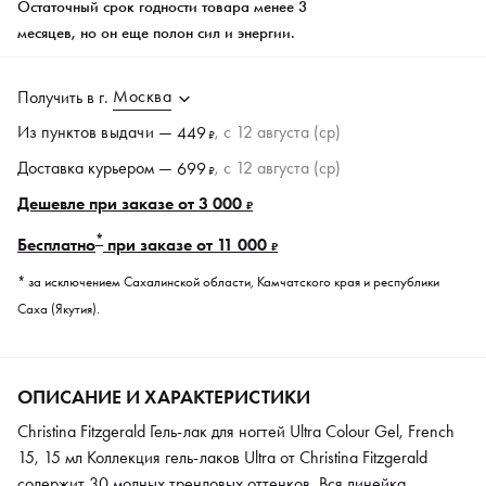
Остаточный срок годности товара менее 3
месяцев, но он еще полон сил и энергии.
Москва
Получить в
г.
Из пунктов
выдачи
—
, c 12 августа (ср)
449
₽
Доставка курьером —
, c 12 августа (ср)
699
₽
Дешевле при заказе от 3 000
₽
*
Бесплатно
при заказе от 11 000
₽
* за исключением Сахалинской области, Камчатского края и республики
Саха (Якутия).
ОПИСАНИЕ И ХАРАКТЕРИСТИКИ
Christina Fitzgerald Гель-лак для ногтей Ultra Colour Gel, French
15, 15 мл Коллекция гель-лаков Ultra от Сhristina Fitzgerald
содержит 30 модных трендовых оттенков. Вся линейка