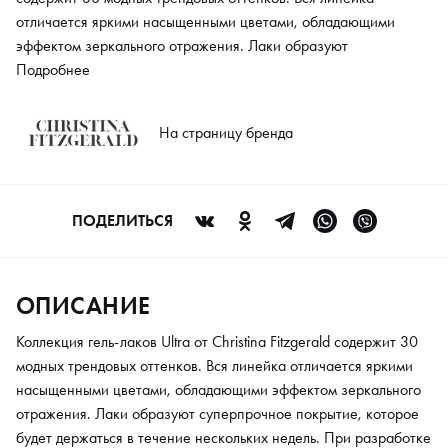
отличается яркими насыщенными цветами, обладающими
эффектом зеркального отражения. Лаки образуют
суперпрочное покрытие, которое будет держаться в течение
Подробнее
нескольких недель. При разработке продукта использованы
лучшие идеи ведущих химиков-колористов и полностью
На страницу бренда
безопасная формула. Лаки не обладают резким запахом, на
ногтевой пластине самовыравниваются, обеспечивая
безупречный маникюр.
ПОДЕЛИТЬСЯ
ОПИСАНИЕ
Коллекция гель-лаков Ultra от Сhristina Fitzgerald содержит 30
модных трендовых оттенков. Вся линейка отличается яркими
насыщенными цветами, обладающими эффектом зеркального
отражения. Лаки образуют суперпрочное покрытие, которое
будет держаться в течение нескольких недель. При разработке