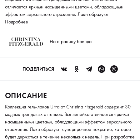
отличается яркими насыщенными цветами, обладающими
эффектом зеркального отражения. Лаки образуют
суперпрочное покрытие, которое будет держаться в течение
Подробнее
нескольких недель. При разработке продукта использованы
лучшие идеи ведущих химиков-колористов и полностью
На страницу бренда
безопасная формула. Лаки не обладают резким запахом, на
ногтевой пластине самовыравниваются, обеспечивая
безупречный маникюр.
ПОДЕЛИТЬСЯ
ОПИСАНИЕ
Коллекция гель-лаков Ultra от Сhristina Fitzgerald содержит 30
модных трендовых оттенков. Вся линейка отличается яркими
насыщенными цветами, обладающими эффектом зеркального
отражения. Лаки образуют суперпрочное покрытие, которое
будет держаться в течение нескольких недель. При разработке