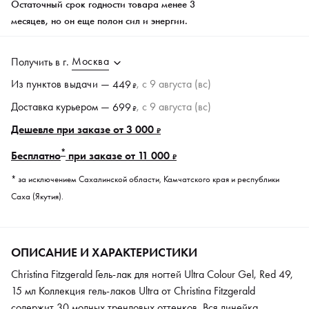
Остаточный срок годности товара менее 3
месяцев, но он еще полон сил и энергии.
Москва
Получить в
г.
Из пунктов
выдачи
—
, c 9 августа (вс)
449
₽
Доставка курьером —
, c 9 августа (вс)
699
₽
Дешевле при заказе от 3 000
₽
*
Бесплатно
при заказе от 11 000
₽
* за исключением Сахалинской области, Камчатского края и республики
Саха (Якутия).
ОПИСАНИЕ И ХАРАКТЕРИСТИКИ
Christina Fitzgerald Гель-лак для ногтей Ultra Colour Gel, Red 49,
15 мл Коллекция гель-лаков Ultra от Сhristina Fitzgerald
содержит 30 модных трендовых оттенков. Вся линейка